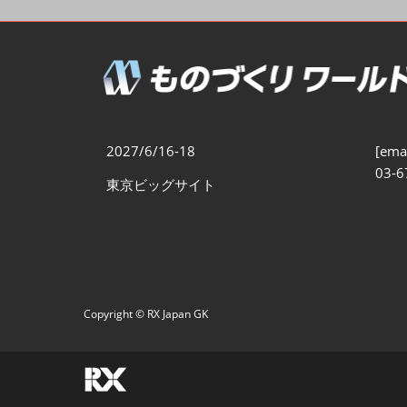
製造業DX展
展示会・
シー
ものづくりODM/EMS展
製造業サイバーセキュリテ
ィ展
スマートメンテナンス展
2027/6/16-18
[emai
ものづくりNEXT
03-6
東京ビッグサイト
製造業×フィジカルAI展
Copyright © RX Japan GK