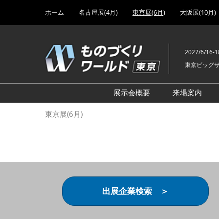
Press
ス
ホーム
名古屋展(4月)
東京展(6月)
大阪展(10月)
Escape
キ
to
ッ
close
プ
the
2027/6/16-1
し
menu.
東京ビッグ
て
進
む
展示会概要
来場案内
設計･製造ソリューション
前回 出
東京展(6月)
機械要素技術展
前回 出
ヘルスケア･医療機器 開発
前回 グ
展
チェーン
工場設備･備品展
前回 注
次世代3Dプリンタ展
ご来場方
出展企業検索 ＞
計測･検査･センサ展
アクセス