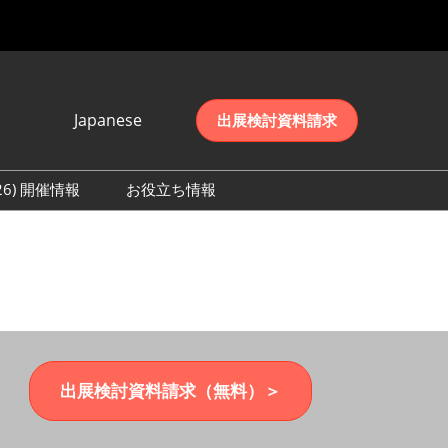
Japanese
出展検討資料請求
Japanese
English
026) 開催情報
お役立ち情報
简体中文
初日の様子 (2026)
한국어
数 (2026)
出展検討資料請求（無料）＞