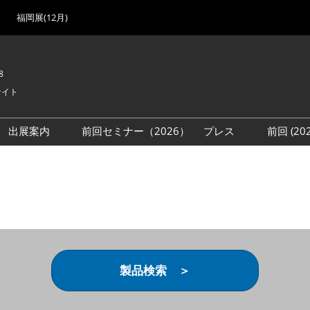
福岡展(12月)
8
サイト
出展案内
前回セミナー（2026）
プレス
前回 (2
展
展社・製品検索
出展検討資料を請求する
取材事前登録
会場
（無料）
展製品特集 一覧
来場者
ローバル･サプライ
特集
目の併催イベント
法について
製品検索 ＞