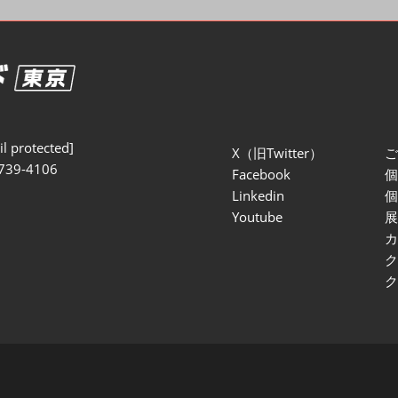
セミナー参加ポリ
l protected]
X（旧Twitter）
739-4106
Facebook
Linkedin
Youtube