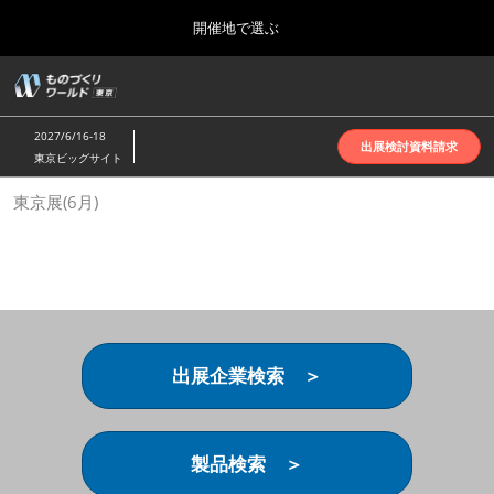
Press
ス
開催地で選ぶ
Escape
キ
to
ッ
close
ホーム
グ
プ
the
ロ
2026年10月07日
し
ー
menu.
インテックス大阪 | INTEX Osaka
2027/6/16-18
バ
出展検討資料請求
て
東京ビッグサイト
ル
進
ナ
名古屋展(4月)
東京展(6月)
ビ
む
2027年04月07日
ゲ
ポートメッセなごや | Port Messe Nagoya
ー
シ
ョ
東京展(6月)
ン
2027年06月16日
を
東京ビッグサイト | Tokyo Big Sight
折
り
出展企業検索 ＞
た
大阪展(10月)
た
2026年10月07日
む
インテックス大阪 | INTEX Osaka
製品検索 ＞