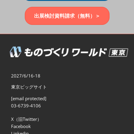
福岡展(12月)
2026年12月02日
マリンメッセ福岡｜MARIN MESSE Fukuoka
出展検討資料請求（無料）＞
2027/6/16-18
東京ビッグサイト
[email protected]
03-6739-4106
X（旧Twitter）
Facebook
Linkedin