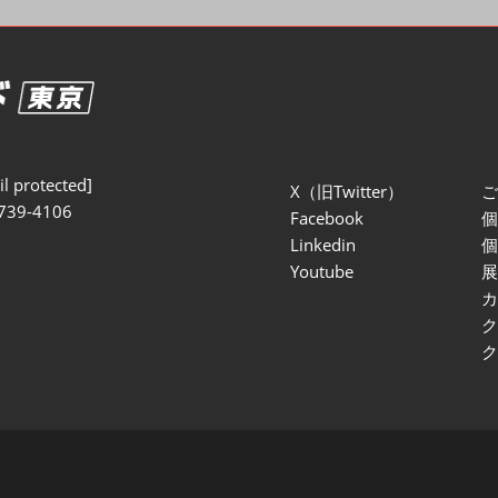
セミナー参加ポリ
l protected]
X（旧Twitter）
739-4106
Facebook
Linkedin
Youtube