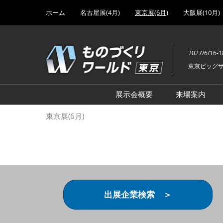
Press
ス
ホーム
名古屋展(4月)
東京展(6月)
大阪展(10月)
Escape
キ
to
ッ
close
プ
the
2027/6/16-1
し
menu.
東京ビッグ
て
進
む
展示会概要
来場案内
設計･製造ソリューション
前回 出
東京展(6月)
機械要素技術展
前回 出
ヘルスケア･医療機器 開発
前回 グ
展
チェーン
工場設備･備品展
前回 注
次世代3Dプリンタ展
ご来場方
出展企業検索 ＞
計測･検査･センサ展
アクセス