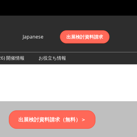
Japanese
出展検討資料請求
Japanese
English
026) 開催情報
お役立ち情報
简体中文
初日の様子 (2026)
한국어
数 (2026)
出展検討資料請求（無料）＞