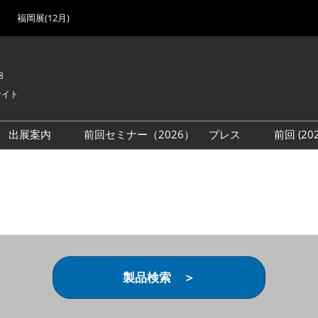
福岡展(12月)
8
サイト
出展案内
前回セミナー（2026）
プレス
前回 (2
展
展社・製品検索
出展検討資料を請求する
取材事前登録
会場
（無料）
展製品特集 一覧
来場者
ローバル･サプライ
特集
目の併催イベント
法について
製品検索 ＞