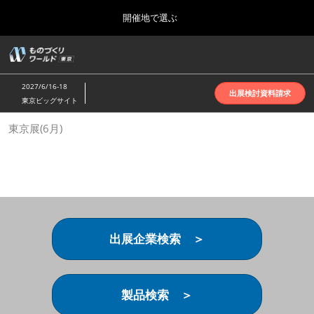
Press
ス
開催地で選ぶ
Escape
キ
to
ッ
close
ホーム
グ
プ
the
ロ
2026年10月07日
し
ー
menu.
インテックス大阪 | INTEX Osaka
2027/6/16-18
バ
出展検討資料請求
て
東京ビッグサイト
ル
進
ナ
名古屋展(4月)
東京展(6月)
ビ
む
2027年04月07日
ゲ
ポートメッセなごや | Port Messe Nagoya
ー
シ
ョ
東京展(6月)
ン
2027年06月16日
を
東京ビッグサイト | Tokyo Big Sight
折
り
出展企業検索 ＞
た
大阪展(10月)
た
2026年10月07日
む
インテックス大阪 | INTEX Osaka
製品検索 ＞