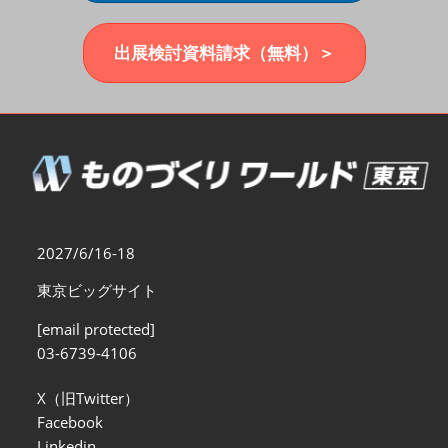
福岡展(12月)
2026年12月02日
マリンメッセ福岡｜MARIN MESSE Fukuoka
出展検討資料請求（無料）＞
2027/6/16-18
東京ビッグサイト
[email protected]
03-6739-4106
X（旧Twitter）
Facebook
Linkedin