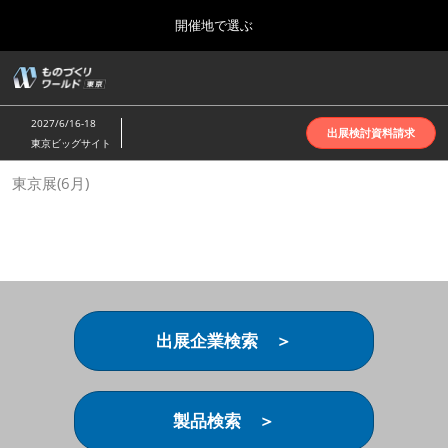
Press
ス
開催地で選ぶ
Escape
キ
to
ッ
close
ホーム
グ
プ
the
ロ
2026年10月07日
し
ー
menu.
インテックス大阪 | INTEX Osaka
2027/6/16-18
バ
出展検討資料請求
て
東京ビッグサイト
ル
進
ナ
名古屋展(4月)
東京展(6月)
ビ
む
2027年04月07日
ゲ
ポートメッセなごや | Port Messe Nagoya
ー
シ
ョ
東京展(6月)
ン
2027年06月16日
を
東京ビッグサイト | Tokyo Big Sight
折
り
出展企業検索 ＞
た
大阪展(10月)
た
2026年10月07日
む
インテックス大阪 | INTEX Osaka
製品検索 ＞