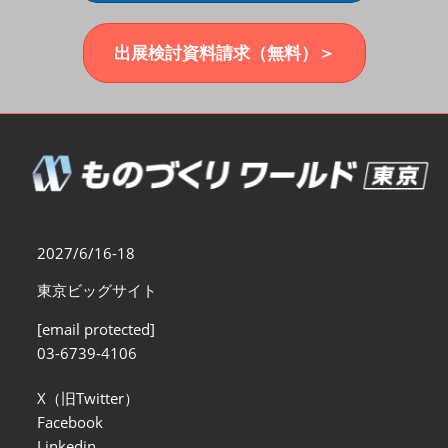
福岡展(12月)
2026年12月02日
マリンメッセ福岡｜MARIN MESSE Fukuoka
出展検討資料請求（無料）＞
2027/6/16-18
東京ビッグサイト
[email protected]
03-6739-4106
X（旧Twitter）
Facebook
Linkedin