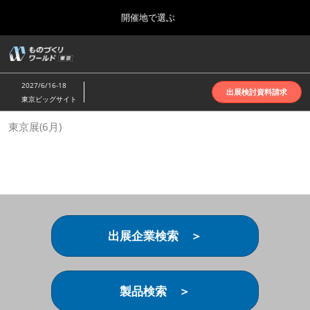
Press
ス
開催地で選ぶ
Escape
キ
to
ッ
close
ホーム
グ
プ
the
ロ
2026年10月07日
し
ー
menu.
インテックス大阪 | INTEX Osaka
2027/6/16-18
バ
出展検討資料請求
て
東京ビッグサイト
ル
進
ナ
名古屋展(4月)
東京展(6月)
ビ
む
2027年04月07日
ゲ
ポートメッセなごや | Port Messe Nagoya
ー
シ
ョ
東京展(6月)
ン
2027年06月16日
を
東京ビッグサイト | Tokyo Big Sight
折
り
出展企業検索 ＞
た
大阪展(10月)
た
2026年10月07日
む
インテックス大阪 | INTEX Osaka
製品検索 ＞