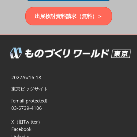
福岡展(12月)
2026年12月02日
マリンメッセ福岡｜MARIN MESSE Fukuoka
出展検討資料請求（無料）＞
2027/6/16-18
東京ビッグサイト
[email protected]
03-6739-4106
X（旧Twitter）
Facebook
Linkedin