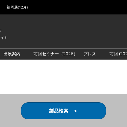
福岡展(12月)
8
サイト
出展案内
前回セミナー（2026）
プレス
前回 (2
展
展社・製品検索
出展検討資料を請求する
取材事前登録
会場
（無料）
展製品特集 一覧
来場者
ローバル･サプライ
特集
目の併催イベント
法について
製品検索 ＞