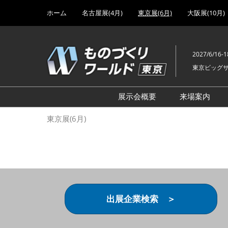
Press
ス
ホーム
名古屋展(4月)
東京展(6月)
大阪展(10月)
Escape
キ
to
ッ
close
プ
the
2027/6/16-1
し
menu.
東京ビッグ
て
進
む
展示会概要
来場案内
設計･製造ソリューション
前回 出
東京展(6月)
機械要素技術展
前回 出
ヘルスケア･医療機器 開発
前回 グ
展
チェーン
工場設備･備品展
前回 注
次世代3Dプリンタ展
ご来場方
出展企業検索 ＞
計測･検査･センサ展
アクセス