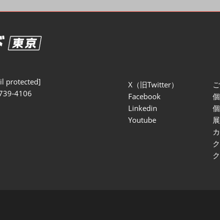
セミナー参加ポリ
l protected]
X（旧Twitter）
739-4106
Facebook
Linkedin
Youtube