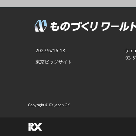
製造業DX展
展示会・
シー
ものづくりODM/EMS展
製造業サイバーセキュリテ
ィ展
スマートメンテナンス展
2027/6/16-18
[emai
ものづくりNEXT
03-6
東京ビッグサイト
製造業×フィジカルAI展
Copyright © RX Japan GK