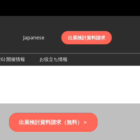
Japanese
出展検討資料請求
Japanese
English
026) 開催情報
お役立ち情報
简体中文
初日の様子 (2026)
한국어
数 (2026)
出展検討資料請求（無料）＞