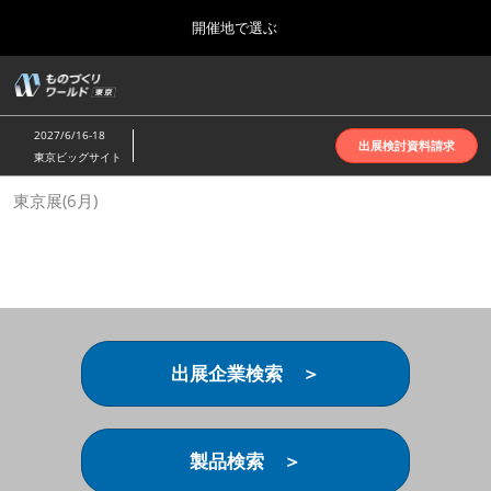
Press
ス
開催地で選ぶ
Escape
キ
to
ッ
close
ホーム
グ
プ
the
ロ
2026年10月07日
し
ー
menu.
インテックス大阪 | INTEX Osaka
2027/6/16-18
バ
出展検討資料請求
て
東京ビッグサイト
ル
進
ナ
名古屋展(4月)
東京展(6月)
ビ
む
2027年04月07日
ゲ
ポートメッセなごや | Port Messe Nagoya
ー
シ
ョ
東京展(6月)
ン
2027年06月16日
を
東京ビッグサイト | Tokyo Big Sight
折
り
出展企業検索 ＞
た
大阪展(10月)
た
2026年10月07日
む
インテックス大阪 | INTEX Osaka
製品検索 ＞