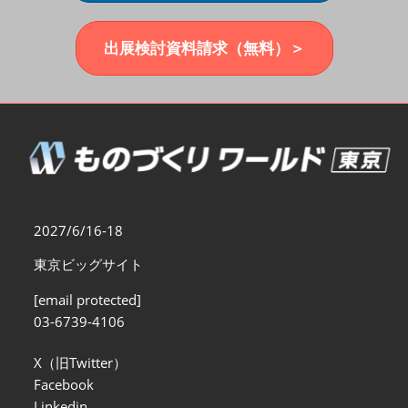
福岡展(12月)
2026年12月02日
マリンメッセ福岡｜MARIN MESSE Fukuoka
出展検討資料請求（無料）＞
2027/6/16-18
東京ビッグサイト
[email protected]
03-6739-4106
X（旧Twitter）
Facebook
Linkedin