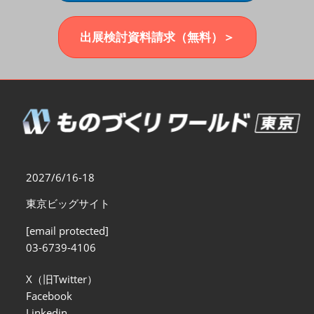
福岡展(12月)
2026年12月02日
マリンメッセ福岡｜MARIN MESSE Fukuoka
出展検討資料請求（無料）＞
2027/6/16-18
東京ビッグサイト
[email protected]
03-6739-4106
X（旧Twitter）
Facebook
Linkedin