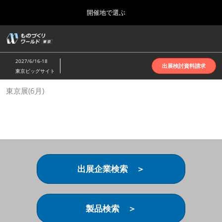
Press
ス
開催地で選ぶ
Escape
キ
to
ッ
close
ホーム
グ
プ
the
ロ
2026年10月07日
し
ー
menu.
インテックス大阪 | INTEX Osaka
2027/6/16-18
バ
出展検討資料請求
て
東京ビッグサイト
ル
進
ナ
名古屋展(4月)
東京展(6月)
ビ
む
2027年04月07日
ゲ
ポートメッセなごや | Port Messe Nagoya
ー
シ
ョ
東京展(6月)
ン
2027年06月16日
を
東京ビッグサイト | Tokyo Big Sight
折
り
出展企業検索 ＞
た
大阪展(10月)
た
2026年10月07日
む
インテックス大阪 | INTEX Osaka
製品検索 ＞