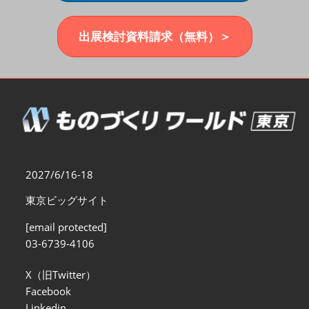
福岡展(12月)
2026年12月02日
マリンメッセ福岡｜MARIN MESSE Fukuoka
出展検討資料請求（無料）＞
2027/6/16-18
東京ビッグサイト
[email protected]
03-6739-4106
X（旧Twitter）
Facebook
Linkedin