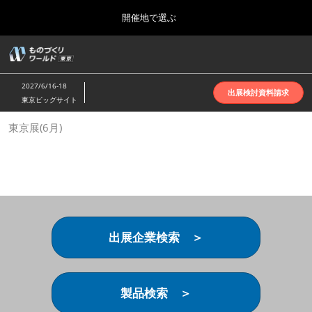
Press
ス
開催地で選ぶ
Escape
キ
to
ッ
close
ホーム
グ
プ
the
ロ
2026年10月07日
し
ー
menu.
インテックス大阪 | INTEX Osaka
2027/6/16-18
バ
出展検討資料請求
て
東京ビッグサイト
ル
進
ナ
名古屋展(4月)
東京展(6月)
ビ
む
2027年04月07日
ゲ
ポートメッセなごや | Port Messe Nagoya
ー
シ
ョ
東京展(6月)
ン
2027年06月16日
を
東京ビッグサイト | Tokyo Big Sight
折
り
出展企業検索 ＞
た
大阪展(10月)
た
2026年10月07日
む
インテックス大阪 | INTEX Osaka
製品検索 ＞