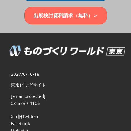
福岡展(12月)
2026年12月02日
マリンメッセ福岡｜MARIN MESSE Fukuoka
出展検討資料請求（無料）＞
2027/6/16-18
東京ビッグサイト
[email protected]
03-6739-4106
X（旧Twitter）
Facebook
Linkedin