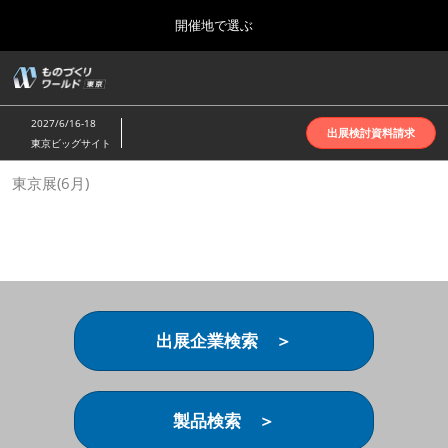
Press
ス
開催地で選ぶ
Escape
キ
to
ッ
close
ホーム
グ
プ
the
ロ
2026年10月07日
し
ー
menu.
インテックス大阪 | INTEX Osaka
2027/6/16-18
バ
出展検討資料請求
て
東京ビッグサイト
ル
進
ナ
名古屋展(4月)
東京展(6月)
ビ
む
2027年04月07日
ゲ
ポートメッセなごや | Port Messe Nagoya
ー
シ
ョ
東京展(6月)
ン
2027年06月16日
を
東京ビッグサイト | Tokyo Big Sight
折
り
出展企業検索 ＞
た
大阪展(10月)
た
2026年10月07日
む
インテックス大阪 | INTEX Osaka
製品検索 ＞