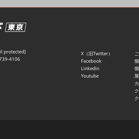
セミナー参加ポリ
l protected]
X（旧Twitter）
739-4106
Facebook
Linkedin
Youtube