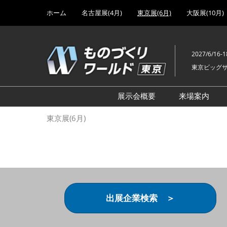
Press
ス
ホーム
名古屋展(4月)
東京展(6月)
大阪展(10月)
Escape
キ
to
ッ
close
プ
the
2027/6/16-1
し
menu.
東京ビッグ
て
進
む
展示会概要
来場案内
設計･製造ソリューション
前回 出
東京展(6月)
機械要素技術展
前回 出
ヘルスケア･医療機器 開発
前回 グ
展
チェーン
工場設備･備品展
前回 注
次世代3Dプリンタ展
ご来場方
出展企業検索 ＞
計測･検査･センサ展
アクセス