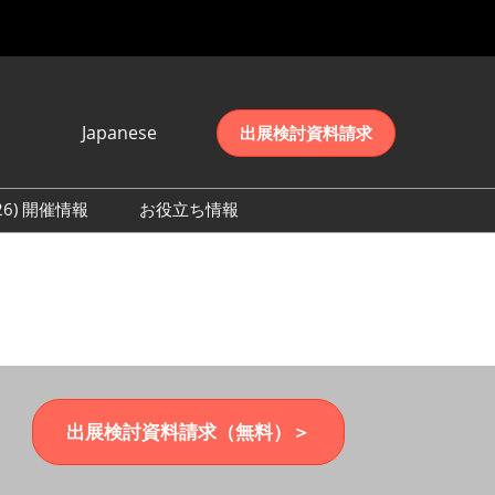
Japanese
出展検討資料請求
Japanese
English
026) 開催情報
お役立ち情報
简体中文
初日の様子 (2026)
한국어
数 (2026)
出展検討資料請求（無料）＞