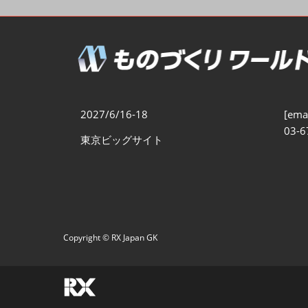
製造業DX展
展示会・
シー
ものづくりODM/EMS展
製造業サイバーセキュリテ
ィ展
スマートメンテナンス展
2027/6/16-18
[emai
ものづくりNEXT
03-6
東京ビッグサイト
製造業×フィジカルAI展
Copyright © RX Japan GK