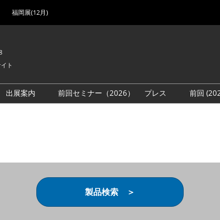
福岡展(12月)
8
サイト
出展案内
前回セミナー（2026）
プレス
前回 (2
展
展社・製品検索
出展検討資料を請求する
取材事前登録
会場
（無料）
展製品特集 一覧
来場者
ローバル･サプライ
特集
目の併催イベント
法について
製品検索 ＞