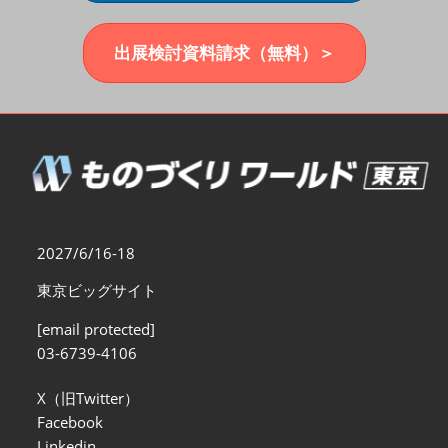
福岡展(12月)
2026年12月02日
マリンメッセ福岡｜MARIN MESSE Fukuoka
出展検討資料請求（無料）＞
2027/6/16-18
東京ビッグサイト
[email protected]
03-6739-4106
X（旧Twitter）
Facebook
Linkedin