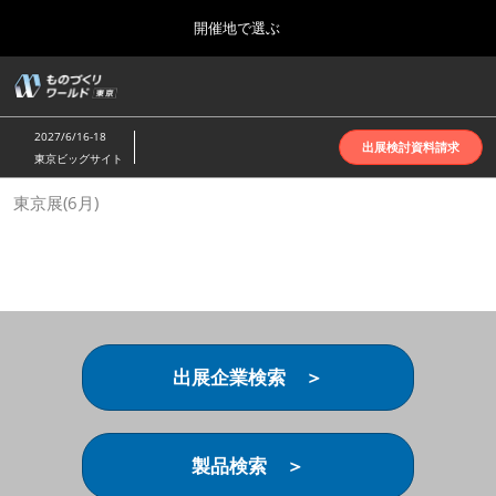
Press
ス
開催地で選ぶ
Escape
キ
to
ッ
close
ホーム
グ
プ
the
ロ
2026年10月07日
し
ー
menu.
インテックス大阪 | INTEX Osaka
2027/6/16-18
バ
出展検討資料請求
て
東京ビッグサイト
ル
進
ナ
名古屋展(4月)
東京展(6月)
ビ
む
2027年04月07日
ゲ
ポートメッセなごや | Port Messe Nagoya
ー
シ
ョ
東京展(6月)
ン
2027年06月16日
を
東京ビッグサイト | Tokyo Big Sight
折
り
出展企業検索 ＞
た
大阪展(10月)
た
2026年10月07日
む
インテックス大阪 | INTEX Osaka
製品検索 ＞