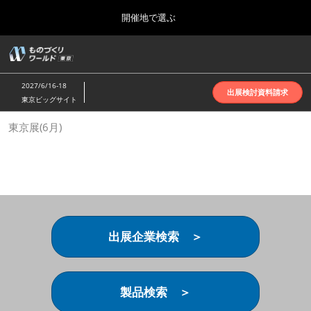
Press
ス
開催地で選ぶ
Escape
キ
to
ッ
close
ホーム
グ
プ
the
ロ
2026年10月07日
し
ー
menu.
インテックス大阪 | INTEX Osaka
2027/6/16-18
バ
出展検討資料請求
て
東京ビッグサイト
ル
進
ナ
名古屋展(4月)
東京展(6月)
ビ
む
2027年04月07日
ゲ
ポートメッセなごや | Port Messe Nagoya
ー
シ
ョ
東京展(6月)
ン
2027年06月16日
を
東京ビッグサイト | Tokyo Big Sight
折
り
出展企業検索 ＞
た
大阪展(10月)
た
2026年10月07日
む
インテックス大阪 | INTEX Osaka
製品検索 ＞