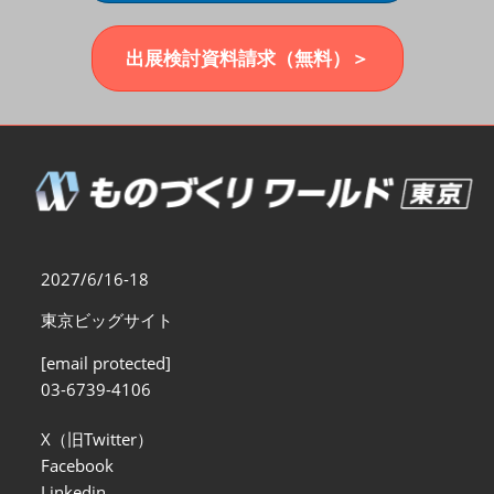
福岡展(12月)
2026年12月02日
マリンメッセ福岡｜MARIN MESSE Fukuoka
出展検討資料請求（無料）＞
2027/6/16-18
東京ビッグサイト
[email protected]
03-6739-4106
X（旧Twitter）
Facebook
Linkedin