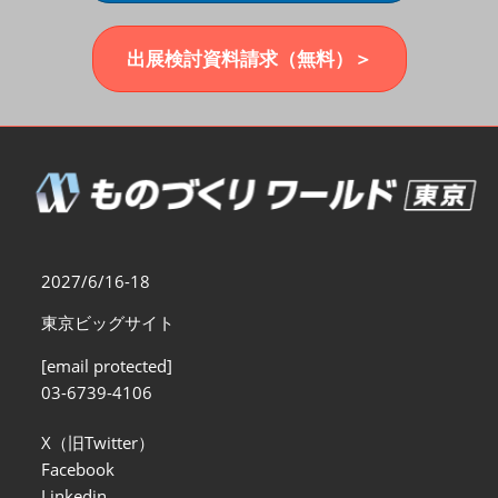
福岡展(12月)
2026年12月02日
マリンメッセ福岡｜MARIN MESSE Fukuoka
出展検討資料請求（無料）＞
2027/6/16-18
東京ビッグサイト
[email protected]
03-6739-4106
X（旧Twitter）
Facebook
Linkedin