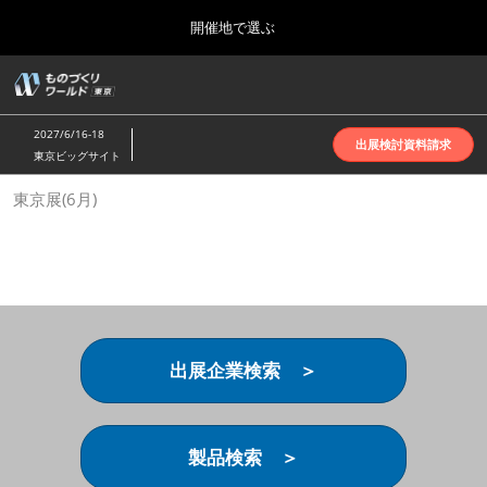
Press
ス
開催地で選ぶ
Escape
キ
to
ッ
close
ホーム
グ
プ
the
ロ
2026年10月07日
し
ー
menu.
インテックス大阪 | INTEX Osaka
2027/6/16-18
バ
出展検討資料請求
て
東京ビッグサイト
ル
進
ナ
名古屋展(4月)
東京展(6月)
ビ
む
2027年04月07日
ゲ
ポートメッセなごや | Port Messe Nagoya
ー
シ
ョ
東京展(6月)
ン
2027年06月16日
を
東京ビッグサイト | Tokyo Big Sight
折
り
出展企業検索 ＞
た
大阪展(10月)
た
2026年10月07日
む
インテックス大阪 | INTEX Osaka
製品検索 ＞