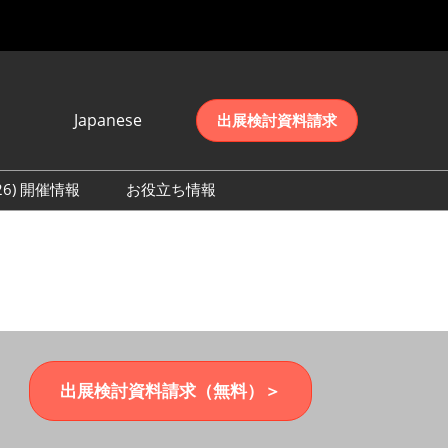
Japanese
出展検討資料請求
Japanese
English
026) 開催情報
お役立ち情報
简体中文
初日の様子 (2026)
한국어
数 (2026)
出展検討資料請求（無料）＞