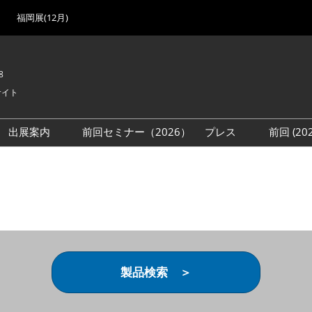
福岡展(12月)
8
サイト
出展案内
前回セミナー（2026）
プレス
前回 (2
展
展社・製品検索
出展検討資料を請求する
取材事前登録
会場
（無料）
展製品特集 一覧
来場者
ローバル･サプライ
特集
目の併催イベント
法について
製品検索 ＞