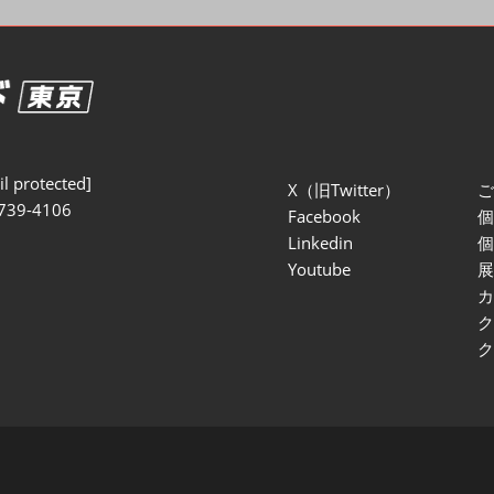
セミナー参加ポリ
l protected]
X（旧Twitter）
739-4106
Facebook
Linkedin
Youtube