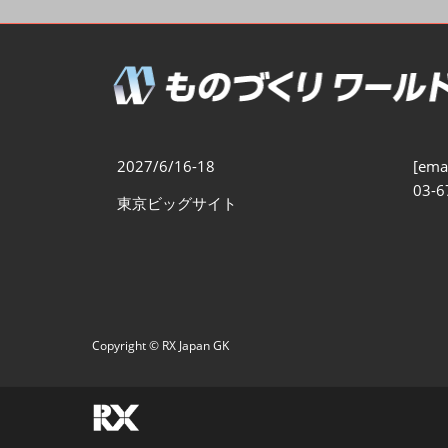
製造業DX展
展示会・
シー
ものづくりODM/EMS展
製造業サイバーセキュリテ
ィ展
スマートメンテナンス展
2027/6/16-18
[emai
ものづくりNEXT
03-6
東京ビッグサイト
製造業×フィジカルAI展
Copyright © RX Japan GK