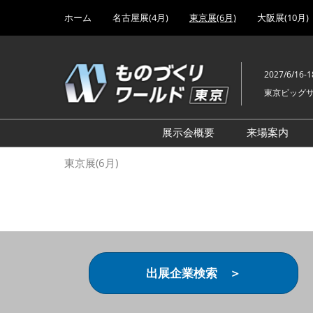
Press
ス
ホーム
名古屋展(4月)
東京展(6月)
大阪展(10月)
Escape
キ
to
ッ
close
プ
the
2027/6/16-1
し
menu.
東京ビッグ
て
進
む
展示会概要
来場案内
設計･製造ソリューション
前回 出
東京展(6月)
機械要素技術展
前回 出
ヘルスケア･医療機器 開発
前回 グ
展
チェーン
工場設備･備品展
前回 注
次世代3Dプリンタ展
ご来場方
出展企業検索 ＞
計測･検査･センサ展
アクセス