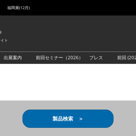
福岡展(12月)
8
サイト
出展案内
前回セミナー（2026）
プレス
前回 (2
展
展社・製品検索
出展検討資料を請求する
取材事前登録
会場
（無料）
展製品特集 一覧
来場者
ローバル･サプライ
特集
目の併催イベント
法について
製品検索 ＞