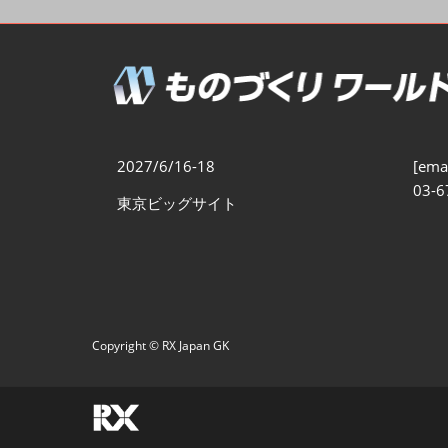
製造業DX展
展示会・
シー
ものづくりODM/EMS展
製造業サイバーセキュリテ
ィ展
スマートメンテナンス展
2027/6/16-18
[emai
ものづくりNEXT
03-6
東京ビッグサイト
製造業×フィジカルAI展
Copyright © RX Japan GK