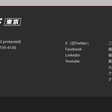
セミナー参加ポリ
l protected]
X（旧Twitter）
739-4106
Facebook
Linkedin
Youtube