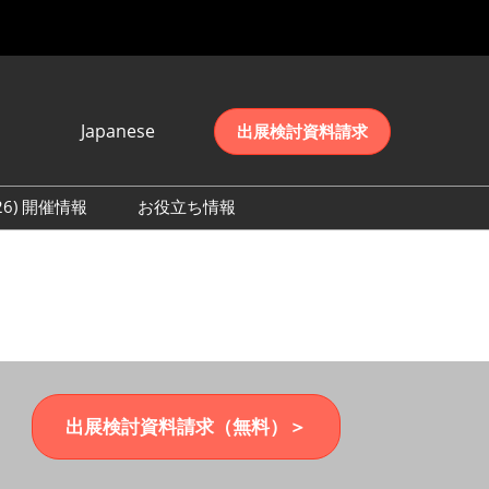
Japanese
出展検討資料請求
Japanese
English
026) 開催情報
お役立ち情報
简体中文
初日の様子 (2026)
한국어
数 (2026)
出展検討資料請求（無料）＞