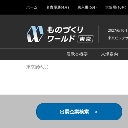
Press
ス
ホーム
名古屋展(4月)
東京展(6月)
大阪展(10月)
Escape
キ
to
ッ
close
プ
the
2027/6/16-1
し
menu.
東京ビッグ
て
進
む
展示会概要
来場案内
設計･製造ソリューション
前回 出
東京展(6月)
機械要素技術展
前回 出
ヘルスケア･医療機器 開発
前回 グ
展
チェーン
工場設備･備品展
前回 注
次世代3Dプリンタ展
ご来場方
出展企業検索 ＞
計測･検査･センサ展
アクセス