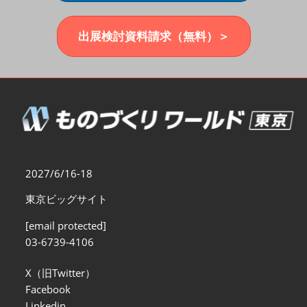
福岡展(12月)
2026年12月02日
マリンメッセ福岡｜MARIN MESSE Fukuoka
出展検討資料請求（無料）＞
2027/6/16-18
東京ビッグサイト
[email protected]
03-6739-4106
X（旧Twitter）
Facebook
Linkedin