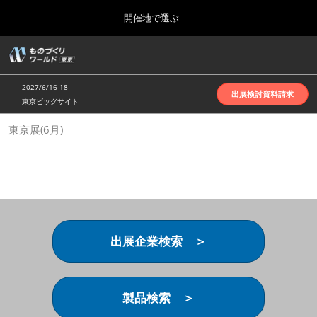
Press
ス
開催地で選ぶ
Escape
キ
to
ッ
close
ホーム
グ
プ
the
ロ
2026年10月07日
し
ー
menu.
インテックス大阪 | INTEX Osaka
2027/6/16-18
バ
出展検討資料請求
て
東京ビッグサイト
ル
進
ナ
名古屋展(4月)
東京展(6月)
ビ
む
2027年04月07日
ゲ
ポートメッセなごや | Port Messe Nagoya
ー
シ
ョ
東京展(6月)
ン
2027年06月16日
を
東京ビッグサイト | Tokyo Big Sight
折
り
出展企業検索 ＞
た
大阪展(10月)
た
2026年10月07日
む
インテックス大阪 | INTEX Osaka
製品検索 ＞