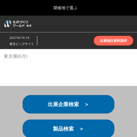
Press
ス
開催地で選ぶ
Escape
キ
to
ッ
close
ホーム
グ
プ
the
ロ
2026年10月07日
し
ー
menu.
インテックス大阪 | INTEX Osaka
2027/6/16-18
バ
出展検討資料請求
て
東京ビッグサイト
ル
進
ナ
名古屋展(4月)
東京展(6月)
ビ
む
2027年04月07日
ゲ
ポートメッセなごや | Port Messe Nagoya
ー
シ
ョ
東京展(6月)
ン
2027年06月16日
を
東京ビッグサイト | Tokyo Big Sight
折
り
出展企業検索 ＞
た
大阪展(10月)
た
2026年10月07日
む
インテックス大阪 | INTEX Osaka
製品検索 ＞