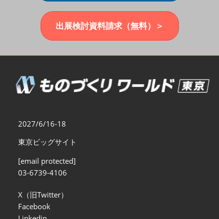
福岡展(12月)
2026年12月02日
マリンメッセ福岡｜MARIN MESSE Fukuoka
出展検討資料請求（無料）＞
2027/6/16-18
東京ビッグサイト
[email protected]
03-6739-4106
X（旧Twitter）
Facebook
Linkedin