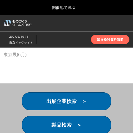
Press
ス
開催地で選ぶ
Escape
キ
to
ッ
close
ホーム
グ
プ
the
ロ
2026年10月07日
し
ー
menu.
インテックス大阪 | INTEX Osaka
2027/6/16-18
バ
出展検討資料請求
て
東京ビッグサイト
ル
進
ナ
名古屋展(4月)
東京展(6月)
ビ
む
2027年04月07日
ゲ
ポートメッセなごや | Port Messe Nagoya
ー
シ
ョ
東京展(6月)
ン
2027年06月16日
を
東京ビッグサイト | Tokyo Big Sight
折
り
出展企業検索 ＞
た
大阪展(10月)
た
2026年10月07日
む
インテックス大阪 | INTEX Osaka
製品検索 ＞