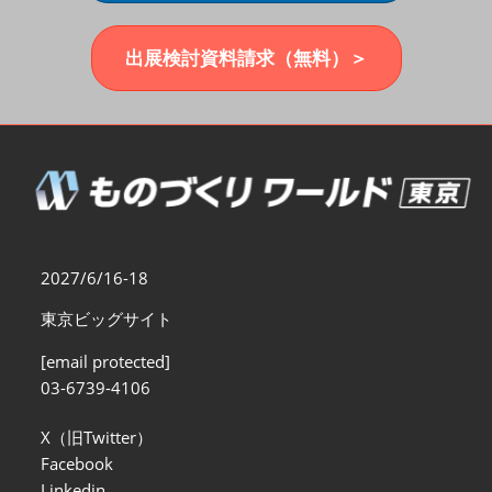
福岡展(12月)
2026年12月02日
マリンメッセ福岡｜MARIN MESSE Fukuoka
出展検討資料請求（無料）＞
2027/6/16-18
東京ビッグサイト
[email protected]
03-6739-4106
X（旧Twitter）
Facebook
Linkedin