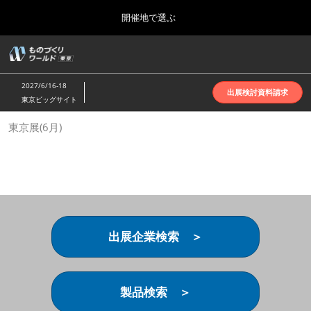
Press
ス
開催地で選ぶ
Escape
キ
to
ッ
close
ホーム
グ
プ
the
ロ
2026年10月07日
し
ー
menu.
インテックス大阪 | INTEX Osaka
2027/6/16-18
バ
出展検討資料請求
て
東京ビッグサイト
ル
進
ナ
名古屋展(4月)
東京展(6月)
ビ
む
2027年04月07日
ゲ
ポートメッセなごや | Port Messe Nagoya
ー
シ
ョ
東京展(6月)
ン
2027年06月16日
を
東京ビッグサイト | Tokyo Big Sight
折
り
出展企業検索 ＞
た
大阪展(10月)
た
2026年10月07日
む
インテックス大阪 | INTEX Osaka
製品検索 ＞