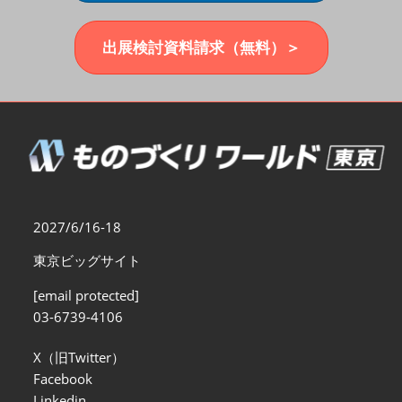
福岡展(12月)
2026年12月02日
マリンメッセ福岡｜MARIN MESSE Fukuoka
出展検討資料請求（無料）＞
2027/6/16-18
東京ビッグサイト
[email protected]
03-6739-4106
X（旧Twitter）
Facebook
Linkedin