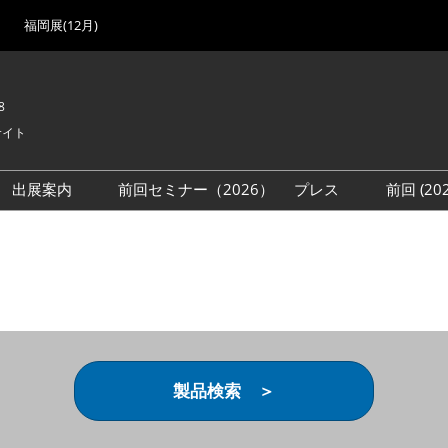
福岡展(12月)
8
サイト
出展案内
前回セミナー（2026）
プレス
前回 (2
展
展社・製品検索
出展検討資料を請求する
取材事前登録
会場
（無料）
展製品特集 一覧
来場者
ローバル･サプライ
特集
目の併催イベント
法について
製品検索 ＞