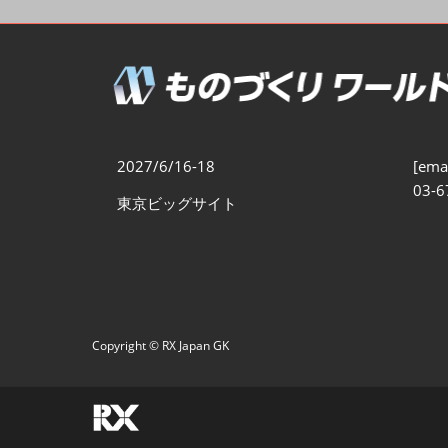
製造業DX展
展示会・
シー
ものづくりODM/EMS展
製造業サイバーセキュリテ
ィ展
スマートメンテナンス展
2027/6/16-18
[emai
ものづくりNEXT
03-6
東京ビッグサイト
製造業×フィジカルAI展
Copyright © RX Japan GK