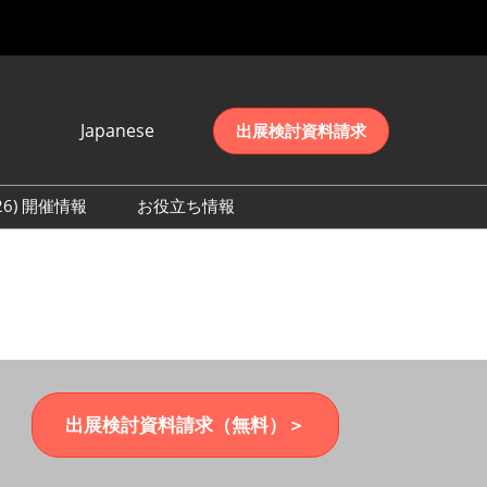
Japanese
出展検討資料請求
Japanese
English
026) 開催情報
お役立ち情報
简体中文
初日の様子 (2026)
한국어
数 (2026)
出展検討資料請求（無料）＞