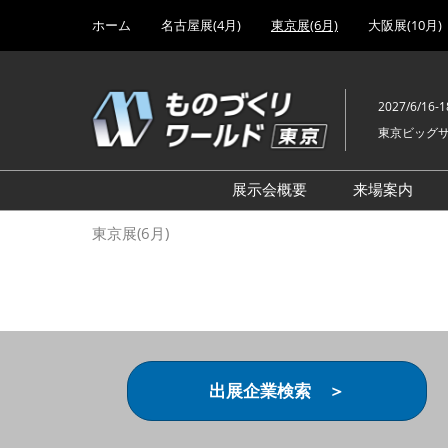
Press
ス
ホーム
名古屋展(4月)
東京展(6月)
大阪展(10月)
Escape
キ
to
ッ
close
プ
the
2027/6/16-1
し
menu.
東京ビッグ
て
進
む
展示会概要
来場案内
設計･製造ソリューション
前回 出
東京展(6月)
機械要素技術展
前回 出
ヘルスケア･医療機器 開発
前回 グ
展
チェーン
工場設備･備品展
前回 注
次世代3Dプリンタ展
ご来場方
出展企業検索 ＞
計測･検査･センサ展
アクセス