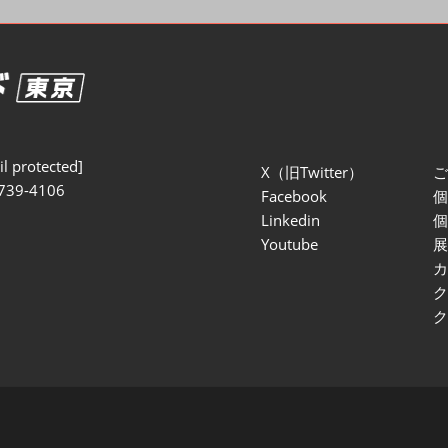
セミナー参加ポリ
l protected]
X（旧Twitter）
739-4106
Facebook
Linkedin
Youtube