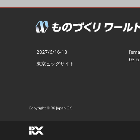
製造業DX展
展示会・
シー
ものづくりODM/EMS展
製造業サイバーセキュリテ
ィ展
スマートメンテナンス展
2027/6/16-18
[emai
ものづくりNEXT
03-6
東京ビッグサイト
製造業×フィジカルAI展
Copyright © RX Japan GK