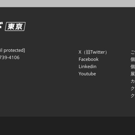
セミナー参加ポリ
l protected]
X（旧Twitter）
739-4106
Facebook
Linkedin
Youtube