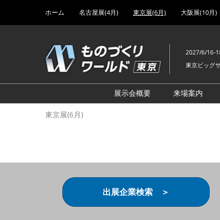
Press
ス
ホーム
名古屋展(4月)
東京展(6月)
大阪展(10月)
Escape
キ
to
ッ
close
プ
the
2027/6/16-1
し
menu.
東京ビッグ
て
進
む
展示会概要
来場案内
設計･製造ソリューション
前回 出
東京展(6月)
機械要素技術展
前回 出
ヘルスケア･医療機器 開発
前回 グ
展
チェーン
工場設備･備品展
前回 注
次世代3Dプリンタ展
ご来場方
出展企業検索 ＞
計測･検査･センサ展
アクセス