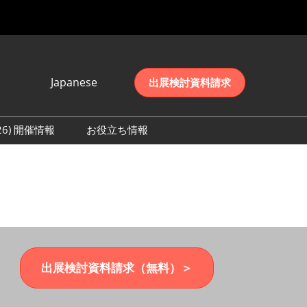
Japanese
出展検討資料請求
Japanese
English
026) 開催情報
お役立ち情報
简体中文
初日の様子 (2026)
한국어
数 (2026)
出展検討資料請求（無料）＞