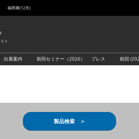
福岡展(12月)
8
サイト
出展案内
前回セミナー（2026）
プレス
前回 (2
展
展社・製品検索
出展検討資料を請求する
取材事前登録
会場
（無料）
展製品特集 一覧
来場者
ローバル･サプライ
特集
目の併催イベント
法について
製品検索 ＞