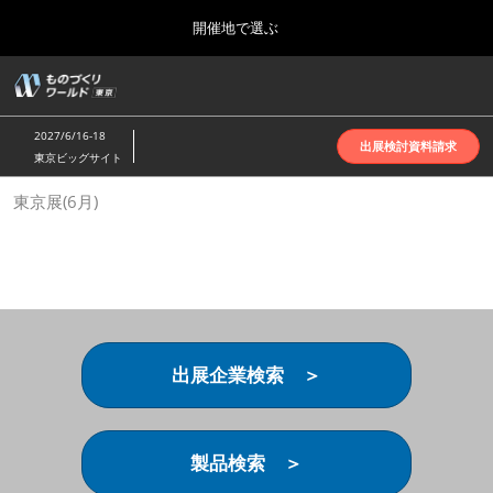
Press
ス
開催地で選ぶ
Escape
キ
to
ッ
close
ホーム
グ
プ
the
ロ
2026年10月07日
し
ー
menu.
インテックス大阪 | INTEX Osaka
2027/6/16-18
バ
出展検討資料請求
て
東京ビッグサイト
ル
進
ナ
名古屋展(4月)
東京展(6月)
ビ
む
2027年04月07日
ゲ
ポートメッセなごや | Port Messe Nagoya
ー
シ
ョ
東京展(6月)
ン
2027年06月16日
を
東京ビッグサイト | Tokyo Big Sight
折
り
出展企業検索 ＞
た
大阪展(10月)
た
2026年10月07日
む
インテックス大阪 | INTEX Osaka
製品検索 ＞