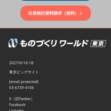
福岡展(12月)
2026年12月02日
マリンメッセ福岡｜MARIN MESSE Fukuoka
出展検討資料請求（無料）＞
2027/6/16-18
東京ビッグサイト
[email protected]
03-6739-4106
X（旧Twitter）
Facebook
Linkedin