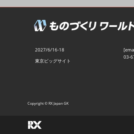
製造業DX展
展示会・
シー
ものづくりODM/EMS展
製造業サイバーセキュリテ
ィ展
スマートメンテナンス展
2027/6/16-18
[emai
ものづくりNEXT
03-6
東京ビッグサイト
製造業×フィジカルAI展
Copyright © RX Japan GK