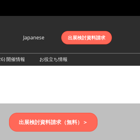
Japanese
出展検討資料請求
Japanese
English
026) 開催情報
お役立ち情報
简体中文
初日の様子 (2026)
한국어
数 (2026)
出展検討資料請求（無料）＞