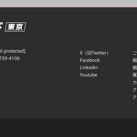
セミナー参加ポリ
l protected]
X（旧Twitter）
739-4106
Facebook
Linkedin
Youtube