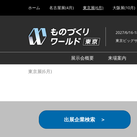
Press
ス
ホーム
名古屋展(4月)
東京展(6月)
大阪展(10月)
Escape
キ
to
ッ
close
プ
the
2027/6/16-1
し
menu.
東京ビッグ
て
進
む
展示会概要
来場案内
設計･製造ソリューション
前回 出
東京展(6月)
機械要素技術展
前回 出
ヘルスケア･医療機器 開発
前回 グ
展
チェーン
工場設備･備品展
前回 注
次世代3Dプリンタ展
ご来場方
出展企業検索 ＞
計測･検査･センサ展
アクセス