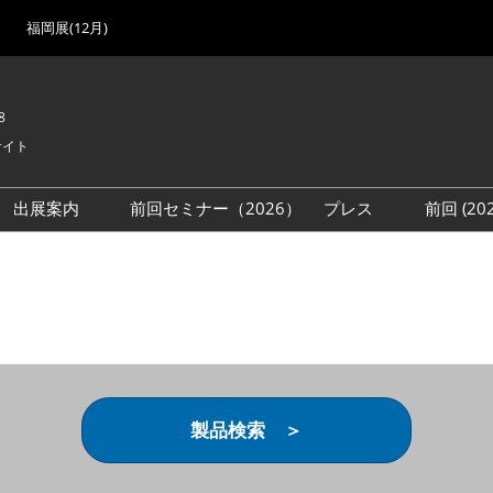
福岡展(12月)
8
サイト
出展案内
前回セミナー（2026）
プレス
前回 (2
展
展社・製品検索
出展検討資料を請求する
取材事前登録
会場
（無料）
展製品特集 一覧
来場者
ローバル･サプライ
特集
目の併催イベント
法について
製品検索 ＞