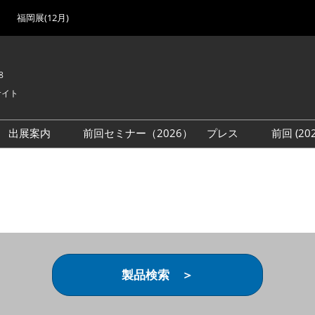
福岡展(12月)
8
サイト
出展案内
前回セミナー（2026）
プレス
前回 (2
展
展社・製品検索
出展検討資料を請求する
取材事前登録
会場
（無料）
展製品特集 一覧
来場者
ローバル･サプライ
特集
目の併催イベント
法について
製品検索 ＞