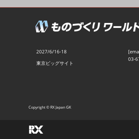
製造業DX展
展示会・
シー
ものづくりODM/EMS展
製造業サイバーセキュリテ
ィ展
スマートメンテナンス展
2027/6/16-18
[emai
ものづくりNEXT
03-6
東京ビッグサイト
製造業×フィジカルAI展
Copyright © RX Japan GK