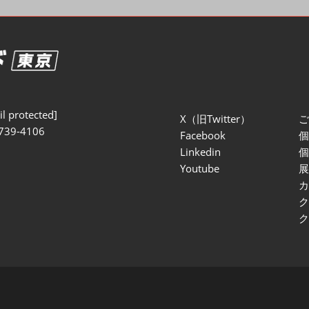
セミナー参加ポリ
l protected]
X（旧Twitter）
739-4106
Facebook
Linkedin
Youtube