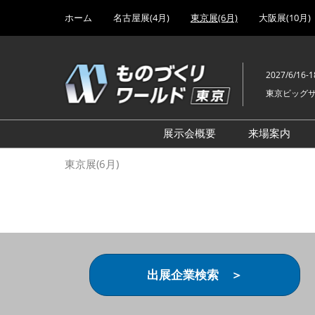
Press
ス
ホーム
名古屋展(4月)
東京展(6月)
大阪展(10月)
Escape
キ
to
ッ
close
プ
the
2027/6/16-1
し
menu.
東京ビッグ
て
進
む
展示会概要
来場案内
設計･製造ソリューション
前回 出
東京展(6月)
機械要素技術展
前回 出
ヘルスケア･医療機器 開発
前回 グ
展
チェーン
工場設備･備品展
前回 注
次世代3Dプリンタ展
ご来場方
出展企業検索 ＞
計測･検査･センサ展
アクセス