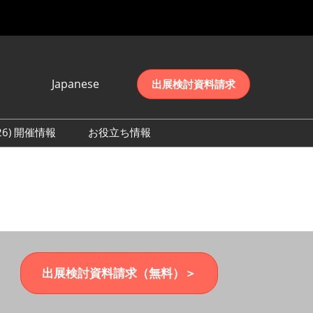
Japanese
出展検討資料請求
Japanese
English
026) 開催情報
お役立ち情報
简体中文
初日の様子 (2026)
한국어
数 (2026)
出展検討資料請求（無料）＞