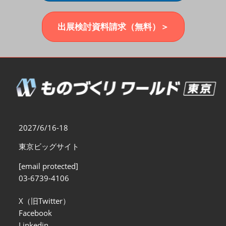
福岡展(12月)
2026年12月02日
マリンメッセ福岡｜MARIN MESSE Fukuoka
出展検討資料請求（無料）＞
2027/6/16-18
東京ビッグサイト
[email protected]
03-6739-4106
X（旧Twitter）
Facebook
Linkedin