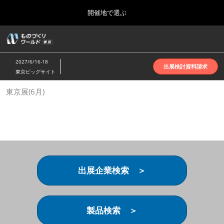
Press
ス
開催地で選ぶ
Escape
キ
to
ッ
close
ホーム
グ
プ
the
ロ
2026年10月07日
し
ー
menu.
インテックス大阪 | INTEX Osaka
2027/6/16-18
バ
出展検討資料請求
て
東京ビッグサイト
ル
進
ナ
名古屋展(4月)
東京展(6月)
ビ
む
2027年04月07日
ゲ
ポートメッセなごや | Port Messe Nagoya
ー
シ
ョ
東京展(6月)
ン
2027年06月16日
を
東京ビッグサイト | Tokyo Big Sight
折
り
出展企業検索 ＞
た
大阪展(10月)
た
2026年10月07日
む
インテックス大阪 | INTEX Osaka
製品検索 ＞