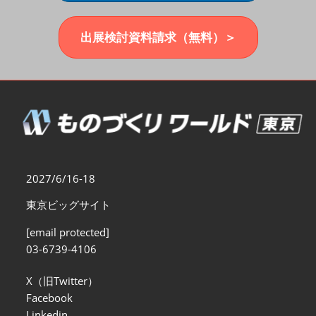
福岡展(12月)
2026年12月02日
マリンメッセ福岡｜MARIN MESSE Fukuoka
出展検討資料請求（無料）＞
2027/6/16-18
東京ビッグサイト
[email protected]
03-6739-4106
X（旧Twitter）
Facebook
Linkedin