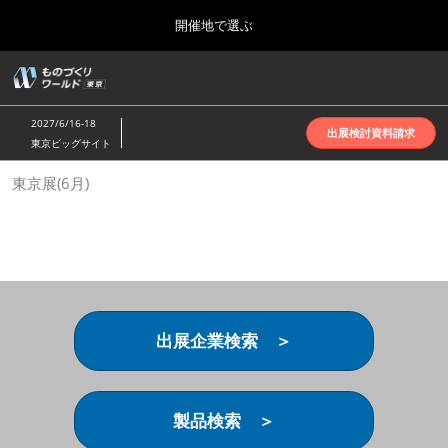
Press
ス
開催地で選ぶ
Escape
キ
to
ッ
close
ホーム
グ
プ
the
ロ
2026年10月07日
し
ー
menu.
インテックス大阪 | INTEX Osaka
2027/6/16-18
バ
出展検討資料請求
て
東京ビッグサイト
ル
進
ナ
名古屋展(4月)
東京展(6月)
ビ
む
2027年04月07日
ゲ
ポートメッセなごや | Port Messe Nagoya
ー
シ
ョ
東京展(6月)
ン
2027年06月16日
を
東京ビッグサイト | Tokyo Big Sight
折
り
出展企業検索 ＞
た
大阪展(10月)
た
2026年10月07日
む
インテックス大阪 | INTEX Osaka
製品検索 ＞