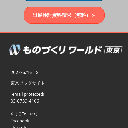
福岡展(12月)
2026年12月02日
マリンメッセ福岡｜MARIN MESSE Fukuoka
出展検討資料請求（無料）＞
2027/6/16-18
東京ビッグサイト
[email protected]
03-6739-4106
X（旧Twitter）
Facebook
Linkedin