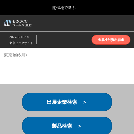
Press
ス
開催地で選ぶ
Escape
キ
to
ッ
close
ホーム
グ
プ
the
ロ
2026年10月07日
し
ー
menu.
インテックス大阪 | INTEX Osaka
2027/6/16-18
バ
出展検討資料請求
て
東京ビッグサイト
ル
進
ナ
名古屋展(4月)
東京展(6月)
ビ
む
2027年04月07日
ゲ
ポートメッセなごや | Port Messe Nagoya
ー
シ
ョ
東京展(6月)
ン
2027年06月16日
を
東京ビッグサイト | Tokyo Big Sight
折
り
出展企業検索 ＞
た
大阪展(10月)
た
2026年10月07日
む
インテックス大阪 | INTEX Osaka
製品検索 ＞