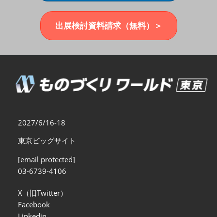
福岡展(12月)
2026年12月02日
マリンメッセ福岡｜MARIN MESSE Fukuoka
出展検討資料請求（無料）＞
2027/6/16-18
東京ビッグサイト
[email protected]
03-6739-4106
X（旧Twitter）
Facebook
Linkedin