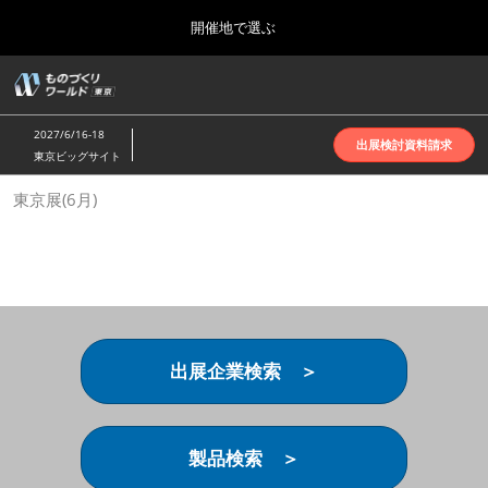
Press
ス
開催地で選ぶ
Escape
キ
to
ッ
close
ホーム
グ
プ
the
ロ
2026年10月07日
し
ー
menu.
インテックス大阪 | INTEX Osaka
2027/6/16-18
バ
出展検討資料請求
て
東京ビッグサイト
ル
進
ナ
名古屋展(4月)
東京展(6月)
ビ
む
2027年04月07日
ゲ
ポートメッセなごや | Port Messe Nagoya
ー
シ
ョ
東京展(6月)
ン
2027年06月16日
を
東京ビッグサイト | Tokyo Big Sight
折
り
出展企業検索 ＞
た
大阪展(10月)
た
2026年10月07日
む
インテックス大阪 | INTEX Osaka
製品検索 ＞