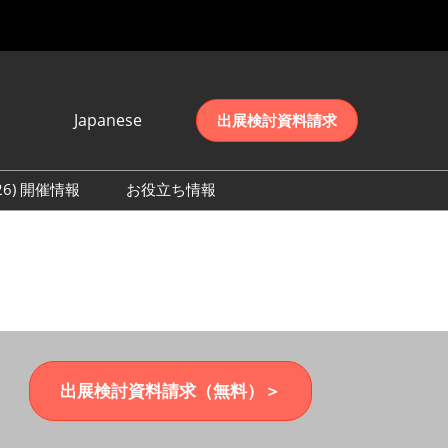
Japanese
出展検討資料請求
Japanese
English
026) 開催情報
お役立ち情報
简体中文
初日の様子 (2026)
한국어
数 (2026)
出展検討資料請求（無料）＞