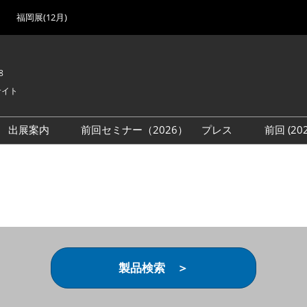
福岡展(12月)
8
サイト
出展案内
前回セミナー（2026）
プレス
前回 (2
展
展社・製品検索
出展検討資料を請求する
取材事前登録
会場
（無料）
展製品特集 一覧
来場者
ローバル･サプライ
特集
目の併催イベント
法について
製品検索 ＞