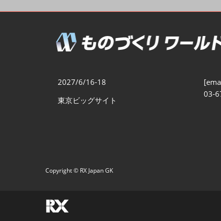
製造業DX展
展示会・
シー
ものづくりODM/EMS展
製造業サイバーセキュリテ
ィ展
スマートメンテナンス展
2027/6/16-18
[emai
ものづくりNEXT
03-6
東京ビッグサイト
製造業×フィジカルAI展
Copyright © RX Japan GK