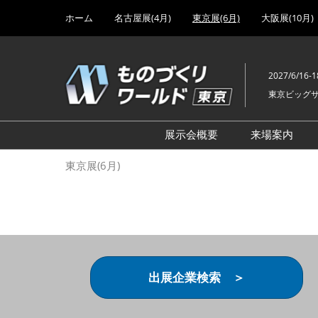
Press
ス
ホーム
名古屋展(4月)
東京展(6月)
大阪展(10月)
Escape
キ
to
ッ
close
プ
the
2027/6/16-1
し
menu.
東京ビッグ
て
進
む
展示会概要
来場案内
設計･製造ソリューション
前回 出
東京展(6月)
機械要素技術展
前回 出
ヘルスケア･医療機器 開発
前回 グ
展
チェーン
工場設備･備品展
前回 注
次世代3Dプリンタ展
ご来場方
出展企業検索 ＞
計測･検査･センサ展
アクセス