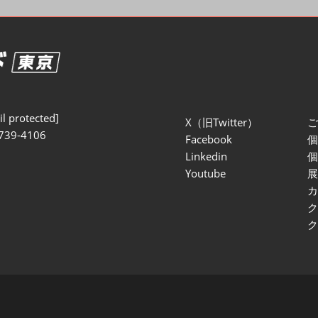
セミナー参加ポリ
l protected]
X（旧Twitter）
739-4106
Facebook
Linkedin
Youtube