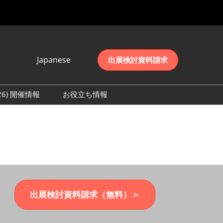
Japanese
出展検討資料請求
Japanese
English
026) 開催情報
お役立ち情報
简体中文
初日の様子 (2026)
한국어
数 (2026)
出展検討資料請求（無料）＞