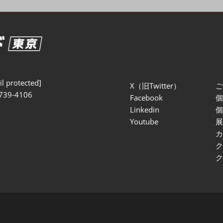
セミナー参加ポリ
l protected]
X（旧Twitter）
739-4106
Facebook
Linkedin
Youtube