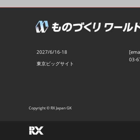
製造業DX展
展示会・
シー
ものづくりODM/EMS展
製造業サイバーセキュリテ
ィ展
スマートメンテナンス展
2027/6/16-18
[emai
ものづくりNEXT
03-6
東京ビッグサイト
製造業×フィジカルAI展
Copyright © RX Japan GK