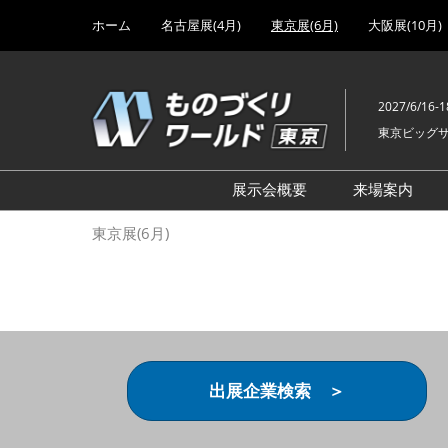
Press
ス
ホーム
名古屋展(4月)
東京展(6月)
大阪展(10月)
Escape
キ
to
ッ
close
プ
the
2027/6/16-1
し
menu.
東京ビッグ
て
進
む
展示会概要
来場案内
設計･製造ソリューション
前回 出
東京展(6月)
機械要素技術展
前回 出
ヘルスケア･医療機器 開発
前回 グ
展
チェーン
工場設備･備品展
前回 注
次世代3Dプリンタ展
ご来場方
出展企業検索 ＞
計測･検査･センサ展
アクセス