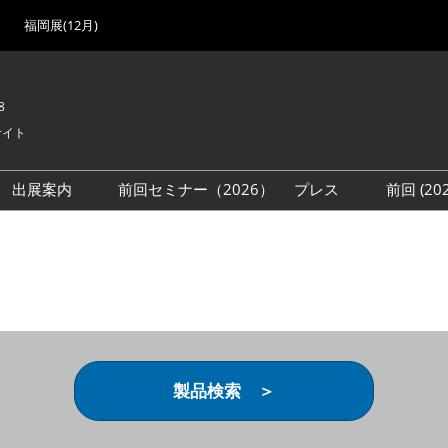
福岡展(12月)
8
サイト
出展案内
前回セミナー（2026）
プレス
前回 (2
展
展社・製品検索
出展検討資料を請求する
取材事前登録
会場
（無料）
展製品特集 一覧
来場者
ローバル･サプライ
特集
目の併催イベント
法について
製品検索 ＞