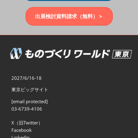
福岡展(12月)
2026年12月02日
マリンメッセ福岡｜MARIN MESSE Fukuoka
出展検討資料請求（無料）＞
2027/6/16-18
東京ビッグサイト
[email protected]
03-6739-4106
X（旧Twitter）
Facebook
Linkedin