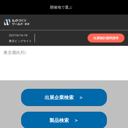
Press
ス
開催地で選ぶ
Escape
キ
to
ッ
close
ホーム
グ
プ
the
ロ
2026年10月07日
し
ー
menu.
インテックス大阪 | INTEX Osaka
2027/6/16-18
バ
出展検討資料請求
て
東京ビッグサイト
ル
進
ナ
名古屋展(4月)
東京展(6月)
ビ
む
2027年04月07日
ゲ
ポートメッセなごや | Port Messe Nagoya
ー
シ
ョ
東京展(6月)
ン
2027年06月16日
を
東京ビッグサイト | Tokyo Big Sight
折
り
出展企業検索 ＞
た
大阪展(10月)
た
2026年10月07日
む
インテックス大阪 | INTEX Osaka
製品検索 ＞