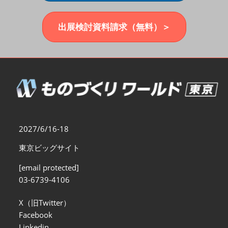
福岡展(12月)
2026年12月02日
マリンメッセ福岡｜MARIN MESSE Fukuoka
出展検討資料請求（無料）＞
2027/6/16-18
東京ビッグサイト
[email protected]
03-6739-4106
X（旧Twitter）
Facebook
Linkedin