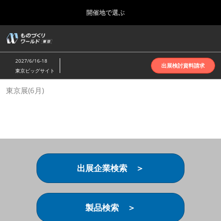
Press
ス
開催地で選ぶ
Escape
キ
to
ッ
close
ホーム
グ
プ
the
ロ
2026年10月07日
し
ー
menu.
インテックス大阪 | INTEX Osaka
2027/6/16-18
バ
出展検討資料請求
て
東京ビッグサイト
ル
進
ナ
名古屋展(4月)
東京展(6月)
ビ
む
2027年04月07日
ゲ
ポートメッセなごや | Port Messe Nagoya
ー
シ
ョ
東京展(6月)
ン
2027年06月16日
を
東京ビッグサイト | Tokyo Big Sight
折
り
出展企業検索 ＞
た
大阪展(10月)
た
2026年10月07日
む
インテックス大阪 | INTEX Osaka
製品検索 ＞