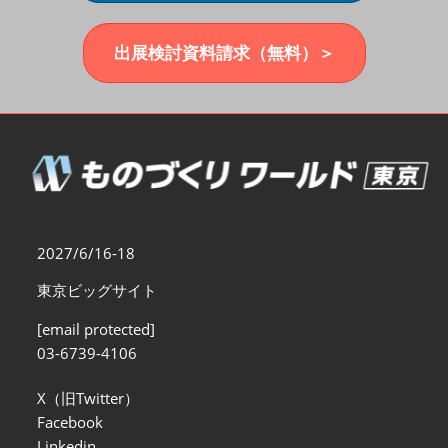
福岡展(12月)
2026年12月02日
マリンメッセ福岡｜MARIN MESSE Fukuoka
出展検討資料請求（無料）＞
2027/6/16-18
東京ビッグサイト
[email protected]
03-6739-4106
X（旧Twitter）
Facebook
Linkedin