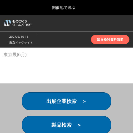
Press
ス
開催地で選ぶ
Escape
キ
to
ッ
close
ホーム
グ
プ
the
ロ
2026年10月07日
し
ー
menu.
インテックス大阪 | INTEX Osaka
2027/6/16-18
バ
出展検討資料請求
て
東京ビッグサイト
ル
進
ナ
名古屋展(4月)
東京展(6月)
ビ
む
2027年04月07日
ゲ
ポートメッセなごや | Port Messe Nagoya
ー
シ
ョ
東京展(6月)
ン
2027年06月16日
を
東京ビッグサイト | Tokyo Big Sight
折
り
出展企業検索 ＞
た
大阪展(10月)
た
2026年10月07日
む
インテックス大阪 | INTEX Osaka
製品検索 ＞