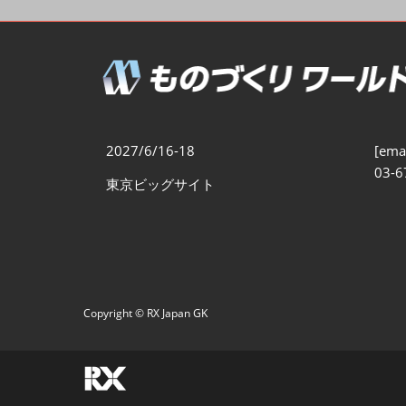
製造業DX展
展示会・
シー
ものづくりODM/EMS展
製造業サイバーセキュリテ
ィ展
スマートメンテナンス展
2027/6/16-18
[emai
ものづくりNEXT
03-6
東京ビッグサイト
製造業×フィジカルAI展
Copyright © RX Japan GK