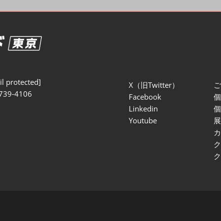
セミナー参加ポリ
l protected]
X（旧Twitter）
739-4106
Facebook
Linkedin
Youtube