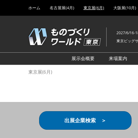
Press
ス
ホーム
名古屋展(4月)
東京展(6月)
大阪展(10月)
Escape
キ
to
ッ
close
プ
the
2027/6/16-1
し
menu.
東京ビッグ
て
進
む
展示会概要
来場案内
設計･製造ソリューション
前回 出
東京展(6月)
機械要素技術展
前回 出
ヘルスケア･医療機器 開発
前回 グ
展
チェーン
工場設備･備品展
前回 注
次世代3Dプリンタ展
ご来場方
出展企業検索 ＞
計測･検査･センサ展
アクセス