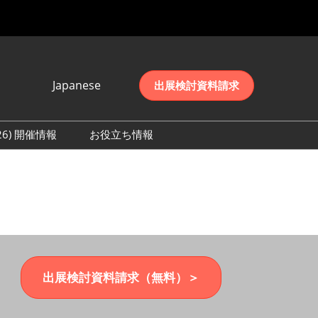
Japanese
出展検討資料請求
Japanese
English
026) 開催情報
お役立ち情報
简体中文
初日の様子 (2026)
한국어
数 (2026)
出展検討資料請求（無料）＞