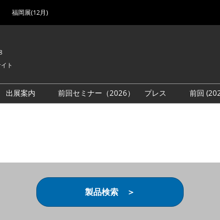
福岡展(12月)
8
サイト
出展案内
前回セミナー（2026）
プレス
前回 (2
展
展社・製品検索
出展検討資料を請求する
取材事前登録
会場
（無料）
展製品特集 一覧
来場者
ローバル･サプライ
特集
目の併催イベント
法について
製品検索 ＞