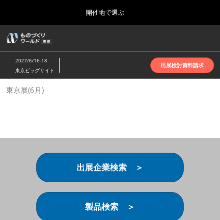
Press
ス
開催地で選ぶ
Escape
キ
to
ッ
close
ホーム
グ
プ
the
ロ
2026年10月07日
し
ー
menu.
インテックス大阪 | INTEX Osaka
2027/6/16-18
バ
出展検討資料請求
て
東京ビッグサイト
ル
進
ナ
名古屋展(4月)
東京展(6月)
ビ
む
2027年04月07日
ゲ
ポートメッセなごや | Port Messe Nagoya
ー
シ
ョ
東京展(6月)
ン
2027年06月16日
を
東京ビッグサイト | Tokyo Big Sight
折
り
出展企業検索 ＞
た
大阪展(10月)
た
2026年10月07日
む
インテックス大阪 | INTEX Osaka
製品検索 ＞