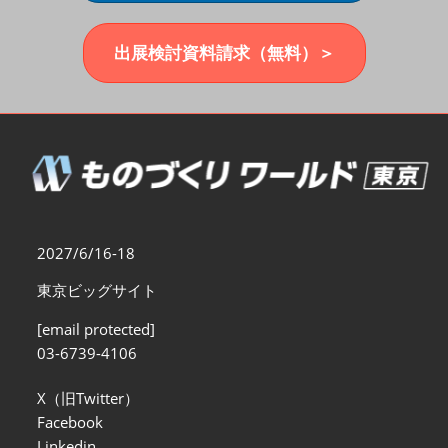
福岡展(12月)
2026年12月02日
マリンメッセ福岡｜MARIN MESSE Fukuoka
出展検討資料請求（無料）＞
2027/6/16-18
東京ビッグサイト
[email protected]
03-6739-4106
X（旧Twitter）
Facebook
Linkedin