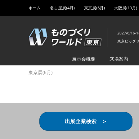
Press
ス
ホーム
名古屋展(4月)
東京展(6月)
大阪展(10月)
Escape
キ
to
ッ
close
プ
the
2027/6/16-1
し
menu.
東京ビッグ
て
進
む
展示会概要
来場案内
設計･製造ソリューション
前回 出
東京展(6月)
機械要素技術展
前回 出
ヘルスケア･医療機器 開発
前回 グ
展
チェーン
工場設備･備品展
前回 注
次世代3Dプリンタ展
ご来場方
出展企業検索 ＞
計測･検査･センサ展
アクセス