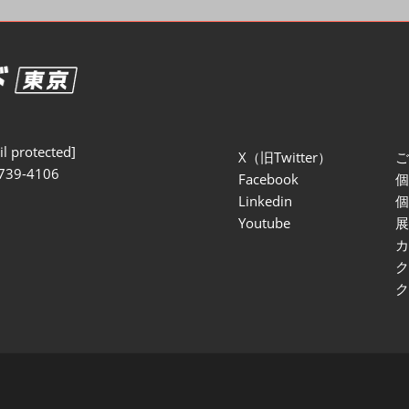
セミナー参加ポリ
l protected]
X（旧Twitter）
739-4106
Facebook
Linkedin
Youtube