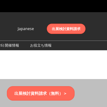
Japanese
出展検討資料請求
Japanese
English
026) 開催情報
お役立ち情報
简体中文
初日の様子 (2026)
한국어
数 (2026)
出展検討資料請求（無料）＞