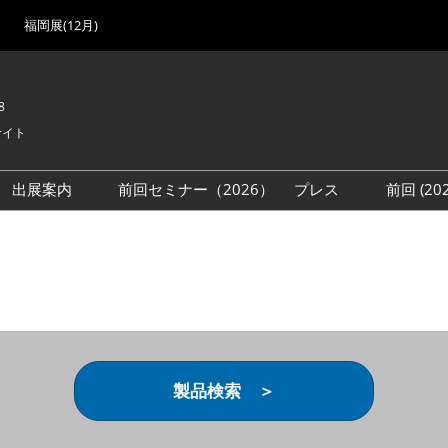
福岡展(12月)
8
サイト
出展案内
前回セミナー（2026）
プレス
前回 (2
展
展社・製品検索
出展検討資料を請求する
取材事前登録
会場
（無料）
展製品特集 一覧
来場者
ローバル･サプライ
特集
目の併催イベント
法について
製品検索 ＞