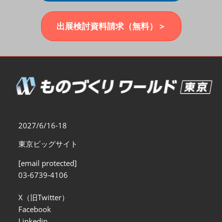
福岡展(12月)
2026年12月02日
マリンメッセ福岡｜MARIN MESSE Fukuoka
出展検討資料請求（無料）＞
2027/6/16-18
東京ビッグサイト
[email protected]
03-6739-4106
X（旧Twitter）
Facebook
Linkedin