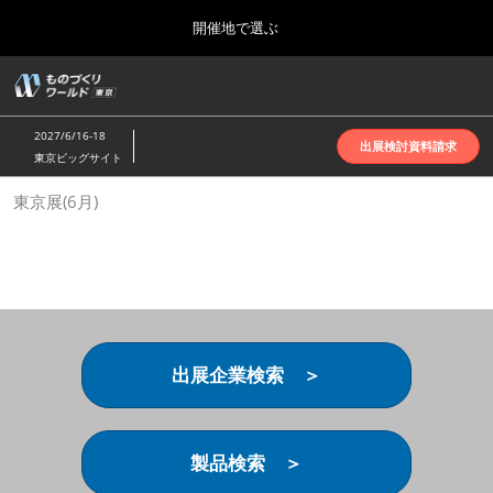
Press
ス
開催地で選ぶ
Escape
キ
to
ッ
close
ホーム
グ
プ
the
ロ
2026年10月07日
し
ー
menu.
インテックス大阪 | INTEX Osaka
2027/6/16-18
バ
出展検討資料請求
て
東京ビッグサイト
ル
進
ナ
名古屋展(4月)
東京展(6月)
ビ
む
2027年04月07日
ゲ
ポートメッセなごや | Port Messe Nagoya
ー
シ
ョ
東京展(6月)
ン
2027年06月16日
を
東京ビッグサイト | Tokyo Big Sight
折
り
出展企業検索 ＞
た
大阪展(10月)
た
2026年10月07日
む
インテックス大阪 | INTEX Osaka
製品検索 ＞