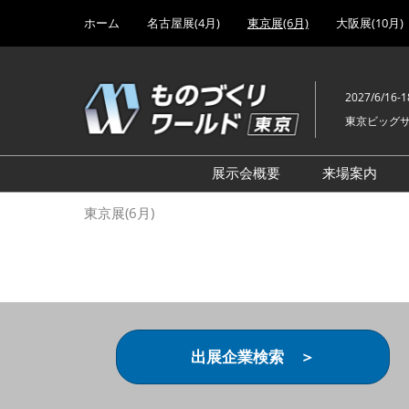
Press
ス
ホーム
名古屋展(4月)
東京展(6月)
大阪展(10月)
Escape
キ
to
ッ
close
プ
the
2027/6/16-1
し
menu.
東京ビッグ
て
進
む
展示会概要
来場案内
設計･製造ソリューション
前回 出
東京展(6月)
機械要素技術展
前回 出
ヘルスケア･医療機器 開発
前回 グ
展
チェーン
工場設備･備品展
前回 注
次世代3Dプリンタ展
ご来場方
出展企業検索 ＞
計測･検査･センサ展
アクセス