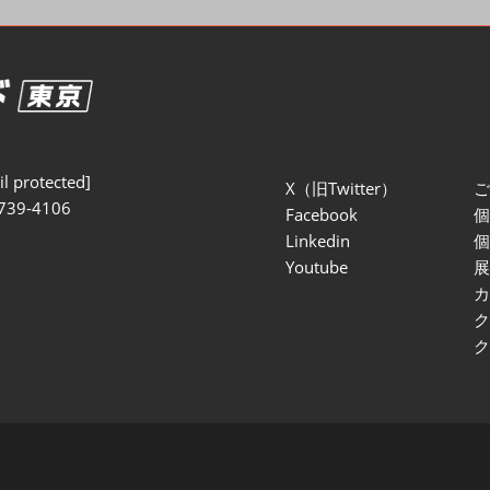
セミナー参加ポリ
l protected]
X（旧Twitter）
739-4106
Facebook
Linkedin
Youtube