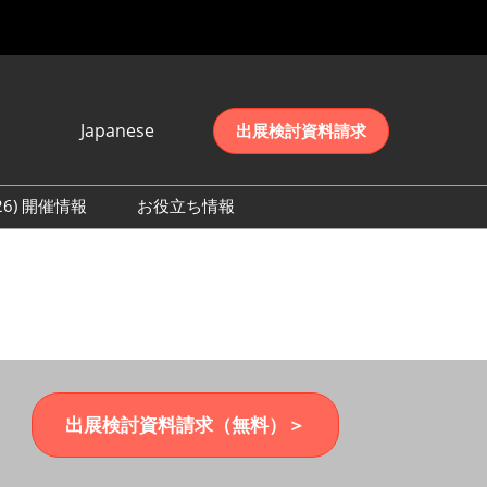
Japanese
出展検討資料請求
Japanese
English
026) 開催情報
お役立ち情報
简体中文
初日の様子 (2026)
한국어
数 (2026)
出展検討資料請求（無料）＞