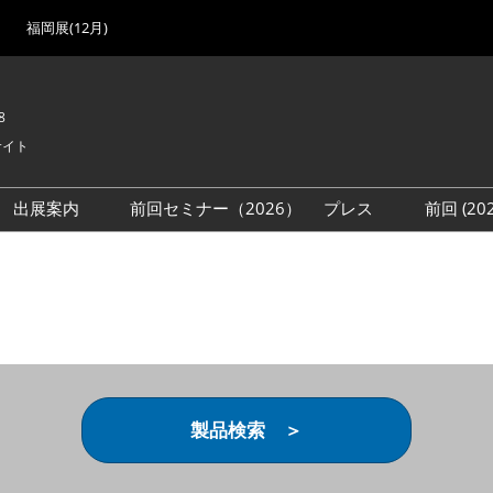
福岡展(12月)
8
サイト
出展案内
前回セミナー（2026）
プレス
前回 (2
展
展社・製品検索
出展検討資料を請求する
取材事前登録
会場
（無料）
展製品特集 一覧
来場者
ローバル･サプライ
特集
目の併催イベント
法について
製品検索 ＞