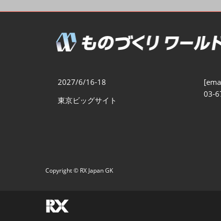
製造業DX展
展示会・
シー
ものづくりODM/EMS展
製造業サイバーセキュリテ
ィ展
スマートメンテナンス展
2027/6/16-18
[emai
ものづくりNEXT
03-6
東京ビッグサイト
製造業×フィジカルAI展
Copyright © RX Japan GK