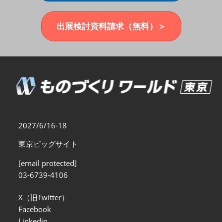
福岡展(12月)
2026年12月02日
マリンメッセ福岡｜MARIN MESSE Fukuoka
出展検討資料請求（無料）＞
2027/6/16-18
東京ビッグサイト
[email protected]
03-6739-4106
X（旧Twitter）
Facebook
Linkedin