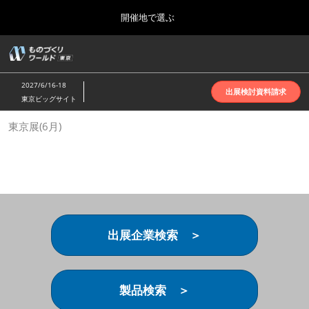
Press
ス
開催地で選ぶ
Escape
キ
to
ッ
close
ホーム
グ
プ
the
ロ
2026年10月07日
し
ー
menu.
インテックス大阪 | INTEX Osaka
2027/6/16-18
バ
出展検討資料請求
て
東京ビッグサイト
ル
進
ナ
名古屋展(4月)
東京展(6月)
ビ
む
2027年04月07日
ゲ
ポートメッセなごや | Port Messe Nagoya
ー
シ
ョ
東京展(6月)
ン
2027年06月16日
を
東京ビッグサイト | Tokyo Big Sight
折
り
出展企業検索 ＞
た
大阪展(10月)
た
2026年10月07日
む
インテックス大阪 | INTEX Osaka
製品検索 ＞