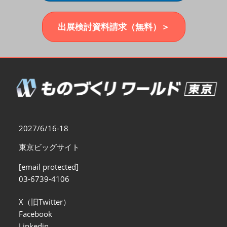
福岡展(12月)
2026年12月02日
マリンメッセ福岡｜MARIN MESSE Fukuoka
出展検討資料請求（無料）＞
2027/6/16-18
東京ビッグサイト
[email protected]
03-6739-4106
X（旧Twitter）
Facebook
Linkedin