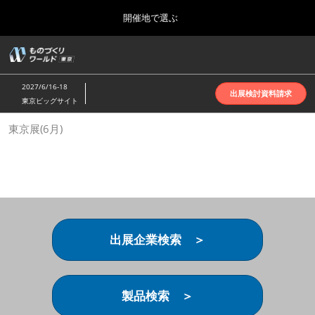
Press
ス
開催地で選ぶ
Escape
キ
to
ッ
close
ホーム
グ
プ
the
ロ
2026年10月07日
し
ー
menu.
インテックス大阪 | INTEX Osaka
2027/6/16-18
バ
出展検討資料請求
て
東京ビッグサイト
ル
進
ナ
名古屋展(4月)
東京展(6月)
ビ
む
2027年04月07日
ゲ
ポートメッセなごや | Port Messe Nagoya
ー
シ
ョ
東京展(6月)
ン
2027年06月16日
を
東京ビッグサイト | Tokyo Big Sight
折
り
出展企業検索 ＞
た
大阪展(10月)
た
2026年10月07日
む
インテックス大阪 | INTEX Osaka
製品検索 ＞