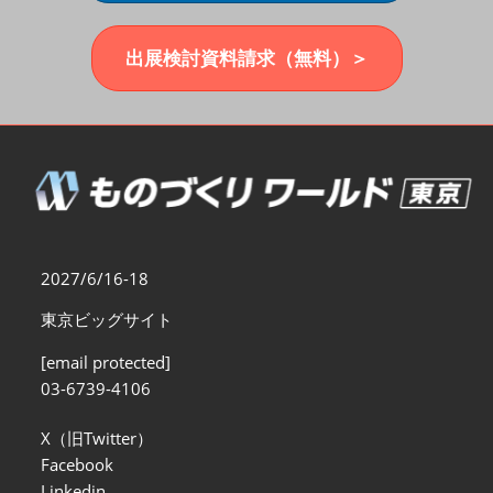
福岡展(12月)
2026年12月02日
マリンメッセ福岡｜MARIN MESSE Fukuoka
出展検討資料請求（無料）＞
2027/6/16-18
東京ビッグサイト
[email protected]
03-6739-4106
X（旧Twitter）
Facebook
Linkedin