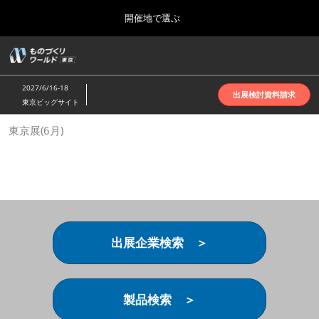
Press
ス
開催地で選ぶ
Escape
キ
to
ッ
close
ホーム
グ
プ
the
ロ
2026年10月07日
し
ー
menu.
インテックス大阪 | INTEX Osaka
2027/6/16-18
バ
出展検討資料請求
て
東京ビッグサイト
ル
進
ナ
名古屋展(4月)
東京展(6月)
ビ
む
2027年04月07日
ゲ
ポートメッセなごや | Port Messe Nagoya
ー
シ
ョ
東京展(6月)
ン
2027年06月16日
を
東京ビッグサイト | Tokyo Big Sight
折
り
出展企業検索 ＞
た
大阪展(10月)
た
2026年10月07日
む
インテックス大阪 | INTEX Osaka
製品検索 ＞