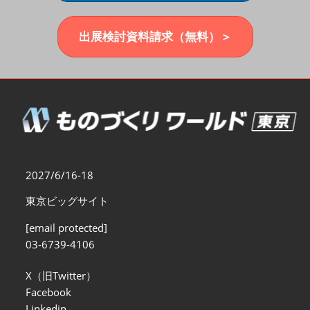
福岡展(12月)
2026年12月02日
マリンメッセ福岡｜MARIN MESSE Fukuoka
出展検討資料請求（無料）＞
2027/6/16-18
東京ビッグサイト
[email protected]
03-6739-4106
X（旧Twitter）
Facebook
Linkedin