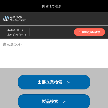
Press
ス
開催地で選ぶ
Escape
キ
to
ッ
close
ホーム
グ
プ
the
ロ
2026年10月07日
し
ー
menu.
インテックス大阪 | INTEX Osaka
2027/6/16-18
バ
出展検討資料請求
て
東京ビッグサイト
ル
進
ナ
名古屋展(4月)
東京展(6月)
ビ
む
2027年04月07日
ゲ
ポートメッセなごや | Port Messe Nagoya
ー
シ
ョ
東京展(6月)
ン
2027年06月16日
を
東京ビッグサイト | Tokyo Big Sight
折
り
出展企業検索 ＞
た
大阪展(10月)
た
2026年10月07日
む
インテックス大阪 | INTEX Osaka
製品検索 ＞