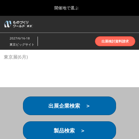
Press
ス
開催地で選ぶ
Escape
キ
to
ッ
close
ホーム
グ
プ
the
ロ
2026年10月07日
し
ー
menu.
インテックス大阪 | INTEX Osaka
2027/6/16-18
バ
出展検討資料請求
て
東京ビッグサイト
ル
進
ナ
名古屋展(4月)
東京展(6月)
ビ
む
2027年04月07日
ゲ
ポートメッセなごや | Port Messe Nagoya
ー
シ
ョ
東京展(6月)
ン
2027年06月16日
を
東京ビッグサイト | Tokyo Big Sight
折
り
出展企業検索 ＞
た
大阪展(10月)
た
2026年10月07日
む
インテックス大阪 | INTEX Osaka
製品検索 ＞