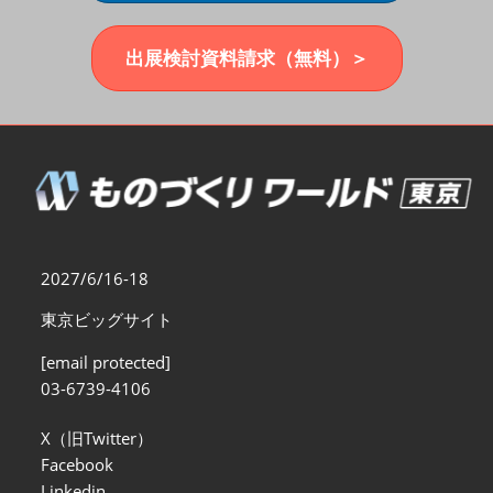
福岡展(12月)
2026年12月02日
マリンメッセ福岡｜MARIN MESSE Fukuoka
出展検討資料請求（無料）＞
2027/6/16-18
東京ビッグサイト
[email protected]
03-6739-4106
X（旧Twitter）
Facebook
Linkedin