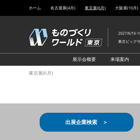
Press
ス
ホーム
名古屋展(4月)
東京展(6月)
大阪展(10月)
Escape
キ
to
ッ
close
プ
the
2027/6/16-1
し
menu.
東京ビッグ
て
進
む
展示会概要
来場案内
設計･製造ソリューション
前回 出
東京展(6月)
機械要素技術展
前回 出
ヘルスケア･医療機器 開発
前回 グ
展
チェーン
工場設備･備品展
前回 注
次世代3Dプリンタ展
ご来場方
出展企業検索 ＞
計測･検査･センサ展
アクセス