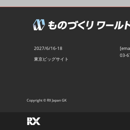
製造業DX展
展示会・
シー
ものづくりODM/EMS展
製造業サイバーセキュリテ
ィ展
スマートメンテナンス展
2027/6/16-18
[emai
ものづくりNEXT
03-6
東京ビッグサイト
製造業×フィジカルAI展
Copyright © RX Japan GK