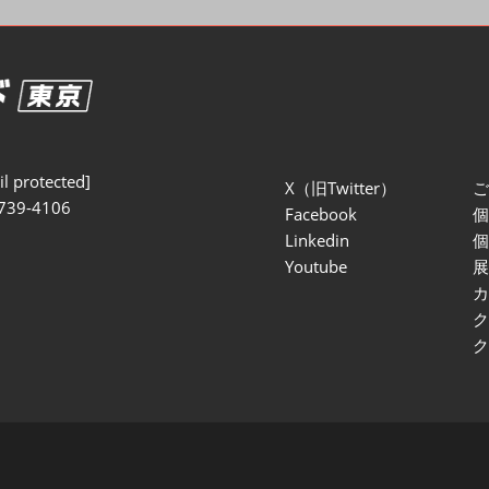
セミナー参加ポリ
l protected]
X（旧Twitter）
739-4106
Facebook
Linkedin
Youtube