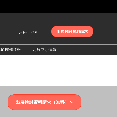
Japanese
出展検討資料請求
Japanese
English
026) 開催情報
お役立ち情報
简体中文
初日の様子 (2026)
한국어
数 (2026)
出展検討資料請求（無料）＞