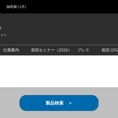
福岡展(12月)
8
サイト
出展案内
前回セミナー（2026）
プレス
前回 (2
展
展社・製品検索
出展検討資料を請求する
取材事前登録
会場
（無料）
展製品特集 一覧
来場者
ローバル･サプライ
特集
目の併催イベント
法について
製品検索 ＞