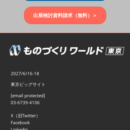
福岡展(12月)
2026年12月02日
マリンメッセ福岡｜MARIN MESSE Fukuoka
出展検討資料請求（無料）＞
2027/6/16-18
東京ビッグサイト
[email protected]
03-6739-4106
X（旧Twitter）
Facebook
Linkedin