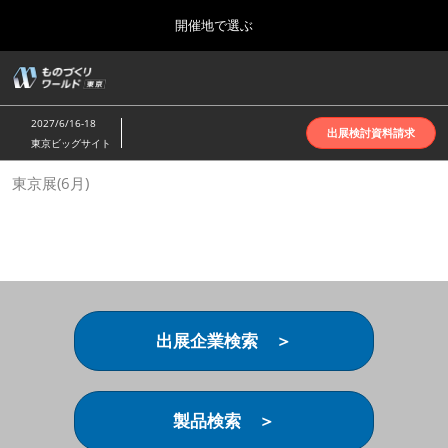
Press
ス
開催地で選ぶ
Escape
キ
to
ッ
close
ホーム
グ
プ
the
ロ
2026年10月07日
し
ー
menu.
インテックス大阪 | INTEX Osaka
2027/6/16-18
バ
出展検討資料請求
て
東京ビッグサイト
ル
進
ナ
名古屋展(4月)
東京展(6月)
ビ
む
2027年04月07日
ゲ
ポートメッセなごや | Port Messe Nagoya
ー
シ
ョ
東京展(6月)
ン
2027年06月16日
を
東京ビッグサイト | Tokyo Big Sight
折
り
出展企業検索 ＞
た
大阪展(10月)
た
2026年10月07日
む
インテックス大阪 | INTEX Osaka
製品検索 ＞