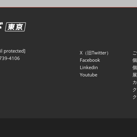
セミナー参加ポリ
l protected]
X（旧Twitter）
739-4106
Facebook
Linkedin
Youtube