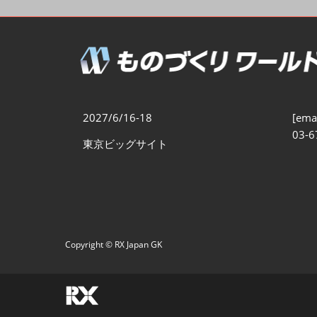
製造業DX展
展示会・
シー
ものづくりODM/EMS展
製造業サイバーセキュリテ
ィ展
スマートメンテナンス展
2027/6/16-18
[emai
ものづくりNEXT
03-6
東京ビッグサイト
製造業×フィジカルAI展
Copyright © RX Japan GK