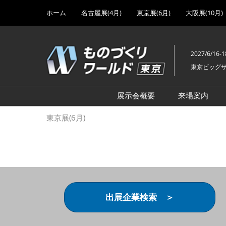
Press
ス
ホーム
名古屋展(4月)
東京展(6月)
大阪展(10月)
Escape
キ
to
ッ
close
プ
the
2027/6/16-1
し
menu.
東京ビッグ
て
進
む
展示会概要
来場案内
設計･製造ソリューション
前回 出
東京展(6月)
機械要素技術展
前回 出
ヘルスケア･医療機器 開発
前回 グ
展
チェーン
工場設備･備品展
前回 注
次世代3Dプリンタ展
ご来場方
出展企業検索 ＞
計測･検査･センサ展
アクセス