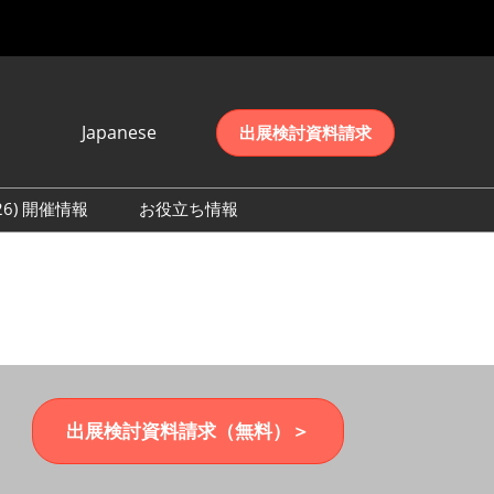
Japanese
出展検討資料請求
Japanese
English
026) 開催情報
お役立ち情報
简体中文
初日の様子 (2026)
한국어
数 (2026)
出展検討資料請求（無料）＞