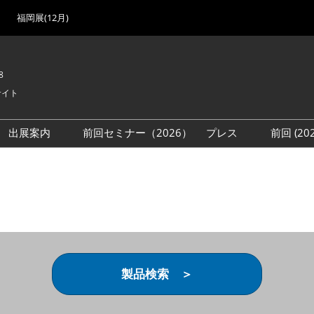
福岡展(12月)
8
サイト
出展案内
前回セミナー（2026）
プレス
前回 (2
展
展社・製品検索
出展検討資料を請求する
取材事前登録
会場
（無料）
展製品特集 一覧
来場者
ローバル･サプライ
特集
目の併催イベント
法について
製品検索 ＞