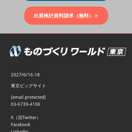
福岡展(12月)
2026年12月02日
マリンメッセ福岡｜MARIN MESSE Fukuoka
出展検討資料請求（無料）＞
2027/6/16-18
東京ビッグサイト
[email protected]
03-6739-4106
X（旧Twitter）
Facebook
Linkedin