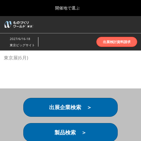
Press
ス
開催地で選ぶ
Escape
キ
to
ッ
close
ホーム
グ
プ
the
ロ
2026年10月07日
し
ー
menu.
インテックス大阪 | INTEX Osaka
2027/6/16-18
バ
出展検討資料請求
て
東京ビッグサイト
ル
進
ナ
名古屋展(4月)
東京展(6月)
ビ
む
2027年04月07日
ゲ
ポートメッセなごや | Port Messe Nagoya
ー
シ
ョ
東京展(6月)
ン
2027年06月16日
を
東京ビッグサイト | Tokyo Big Sight
折
り
出展企業検索 ＞
た
大阪展(10月)
た
2026年10月07日
む
インテックス大阪 | INTEX Osaka
製品検索 ＞