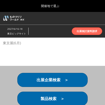
Press
ス
開催地で選ぶ
Escape
キ
to
ッ
close
ホーム
グ
プ
the
ロ
2026年10月07日
し
ー
menu.
インテックス大阪 | INTEX Osaka
2027/6/16-18
バ
出展検討資料請求
て
東京ビッグサイト
ル
進
ナ
名古屋展(4月)
東京展(6月)
ビ
む
2027年04月07日
ゲ
ポートメッセなごや | Port Messe Nagoya
ー
シ
ョ
東京展(6月)
ン
2027年06月16日
を
東京ビッグサイト | Tokyo Big Sight
折
り
出展企業検索 ＞
た
大阪展(10月)
た
2026年10月07日
む
インテックス大阪 | INTEX Osaka
製品検索 ＞