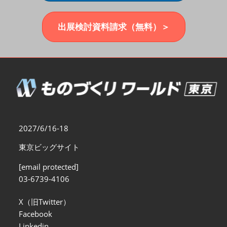
福岡展(12月)
2026年12月02日
マリンメッセ福岡｜MARIN MESSE Fukuoka
出展検討資料請求（無料）＞
2027/6/16-18
東京ビッグサイト
[email protected]
03-6739-4106
X（旧Twitter）
Facebook
Linkedin